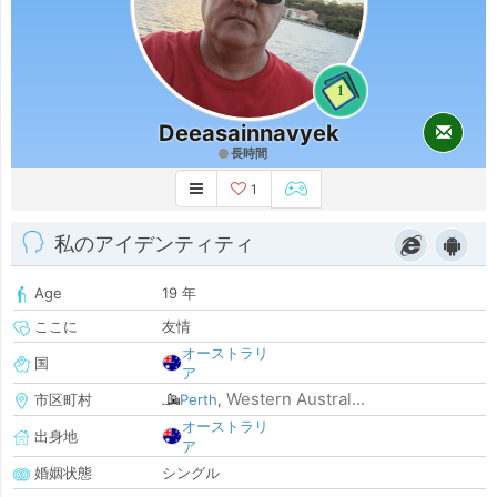
1
Deeasainnavyek
長時間
1
私のアイデンティティ
Age
19 年
ここに
友情
オーストラリ
国
ア
Western Austral...
市区町村
Perth
,
オーストラリ
出身地
ア
婚姻状態
シングル