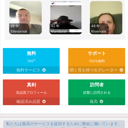
28 年
42 年
48 年
Ellenbrook
Mandurah
Rivervale
無料
サポート
%
100
100%無料
無料サービス
聞く耳を持つモデレーター
真剣
訪問者
高品質プロフィール
頻繁に訪問される
確認済み品質
最高
私たちは最高のサービスを提供するために懸命に働いています。