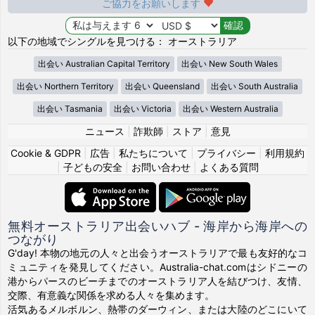
ご協力をお願いします
以下の地域でシングルを見つける： オーストラリア
出会い Australian Capital Territory
出会い New South Wales
出会い Northern Territory
出会い Queensland
出会い South Australia
出会い Tasmania
出会い Victoria
出会い Western Australia
ニュース
|
詐欺師
|
ストア
|
意見
Cookie & GDPR
|
広告
|
私たちについて
|
プライバシー
|
利用規約
|
子どもの安全
|
お問い合わせ
|
よくある質問
無料オーストラリア出会いハブ - 海岸から海岸への
つながり
G'day! 本物の地元の人々と出会うオーストラリアで最も友好的なコ
ミュニティを発見してください。Australia-chat.comはシドニーの
港からパースのビーチまでのオーストラリア人を結びつけ、友情、
交際、有意義な関係を求める人々を集めます。
活気あるメルボルン、熱帯のダーウィン、または大陸のどこにいて