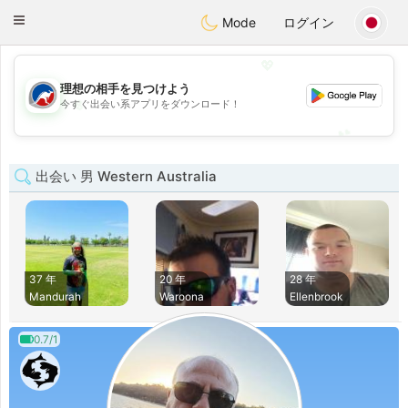
Australia
Chat
Toggle
Mode
ログイン
navigation
💖
理想の相手を見つけよう
💖
今すぐ出会い系アプリをダウンロード！
💕
💕
出会い 男 Western Australia
37 年
20 年
28 年
Mandurah
Waroona
Ellenbrook
0.7/1