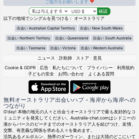
ご協力をお願いします
以下の地域でシングルを見つける： オーストラリア
出会い Australian Capital Territory
出会い New South Wales
出会い Northern Territory
出会い Queensland
出会い South Australia
出会い Tasmania
出会い Victoria
出会い Western Australia
ニュース
|
詐欺師
|
ストア
|
意見
Cookie & GDPR
|
広告
|
私たちについて
|
プライバシー
|
利用規約
|
子どもの安全
|
お問い合わせ
|
よくある質問
無料オーストラリア出会いハブ - 海岸から海岸への
つながり
G'day! 本物の地元の人々と出会うオーストラリアで最も友好的なコ
ミュニティを発見してください。Australia-chat.comはシドニーの
港からパースのビーチまでのオーストラリア人を結びつけ、友情、
交際、有意義な関係を求める人々を集めます。
活気あるメルボルン、熱帯のダーウィン、または大陸のどこにいて