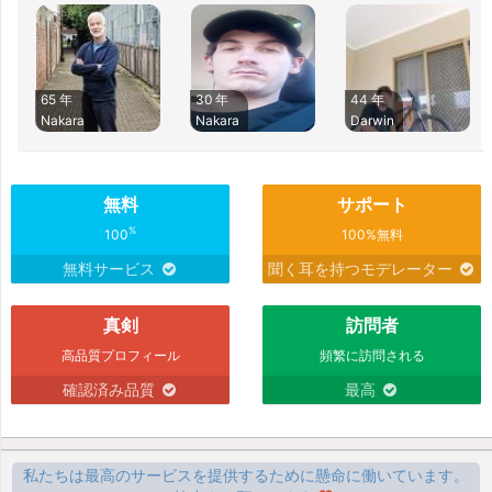
65 年
30 年
44 年
Nakara
Nakara
Darwin
無料
サポート
%
100
100%無料
無料サービス
聞く耳を持つモデレーター
真剣
訪問者
高品質プロフィール
頻繁に訪問される
確認済み品質
最高
私たちは最高のサービスを提供するために懸命に働いています。