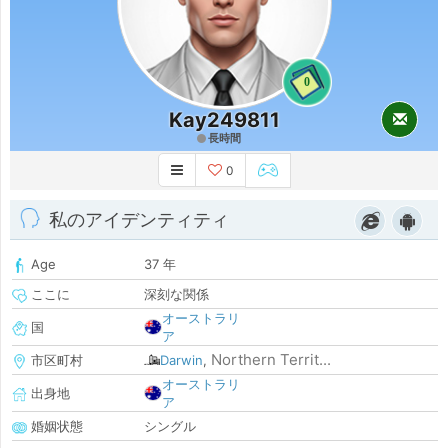
0
Kay249811
長時間
0
私のアイデンティティ
Age
37 年
ここに
深刻な関係
オーストラリ
国
ア
Northern Territ...
市区町村
Darwin
,
オーストラリ
出身地
ア
婚姻状態
シングル