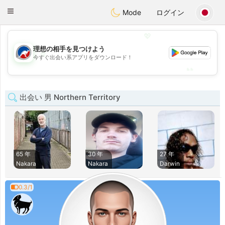
Australia
Chat
Toggle
Mode
ログイン
navigation
💖
理想の相手を見つけよう
💖
今すぐ出会い系アプリをダウンロード！
💕
💕
出会い 男 Northern Territory
65 年
30 年
27 年
Nakara
Nakara
Darwin
0.3/1