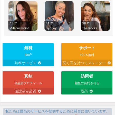
48 年
41 年
38 年
Milsons Point
Sydney
The Rocks
無料
サポート
%
100
100%無料
無料サービス
聞く耳を持つモデレーター
真剣
訪問者
高品質プロフィール
頻繁に訪問される
確認済み品質
最高
私たちは最高のサービスを提供するために懸命に働いています。