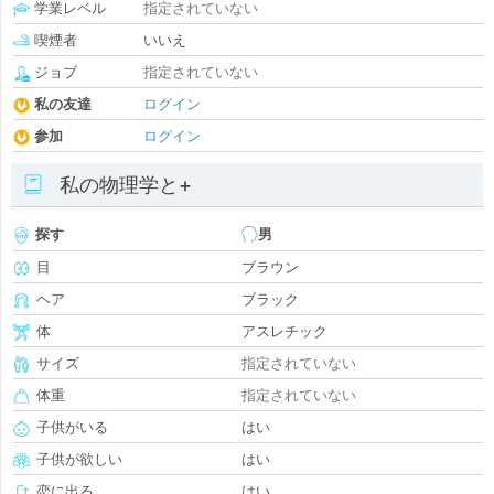
学業レベル
指定されていない
喫煙者
いいえ
ジョブ
指定されていない
私の友達
ログイン
参加
ログイン
私の物理学と+
探す
男
目
ブラウン
ヘア
ブラック
体
アスレチック
サイズ
指定されていない
体重
指定されていない
子供がいる
はい
子供が欲しい
はい
恋に出る
はい