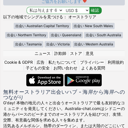
ご協力をお願いします
以下の地域でシングルを見つける： オーストラリア
出会い Australian Capital Territory
出会い New South Wales
出会い Northern Territory
出会い Queensland
出会い South Australia
出会い Tasmania
出会い Victoria
出会い Western Australia
ニュース
|
詐欺師
|
ストア
|
意見
Cookie & GDPR
|
広告
|
私たちについて
|
プライバシー
|
利用規約
|
子どもの安全
|
お問い合わせ
|
よくある質問
無料オーストラリア出会いハブ - 海岸から海岸への
つながり
G'day! 本物の地元の人々と出会うオーストラリアで最も友好的なコ
ミュニティを発見してください。Australia-chat.comはシドニーの
港からパースのビーチまでのオーストラリア人を結びつけ、友情、
交際、有意義な関係を求める人々を集めます。
活気あるメルボルン、熱帯のダーウィン、または大陸のどこにいて