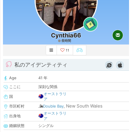
0
Cynthia66
長時間
11
私のアイデンティティ
Age
41 年
ここに
深刻な関係
オーストラリ
国
ア
New South Wales
市区町村
Double Bay
,
オーストラリ
出身地
ア
婚姻状態
シングル