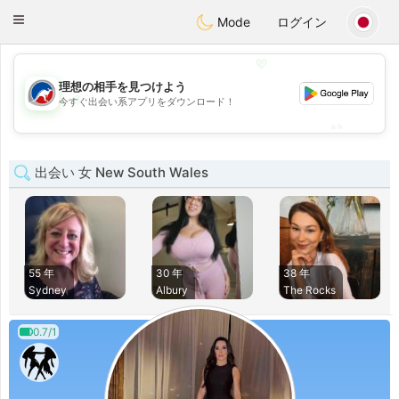
Australia
Chat
Toggle
Mode
ログイン
navigation
💖
理想の相手を見つけよう
💖
今すぐ出会い系アプリをダウンロード！
💕
💕
出会い 女 New South Wales
55 年
30 年
38 年
Sydney
Albury
The Rocks
0.7/1