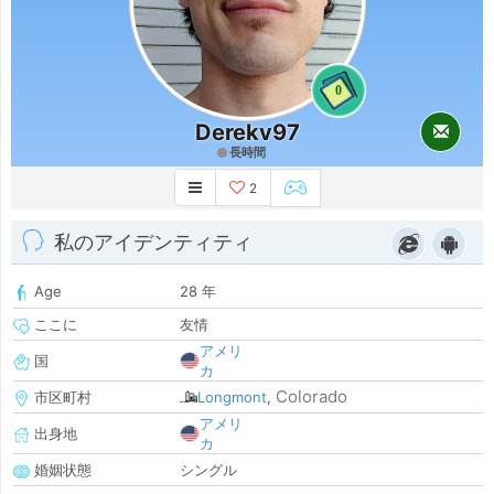
0
Derekv97
長時間
2
私のアイデンティティ
Age
28 年
ここに
友情
アメリ
国
カ
Colorado
市区町村
Longmont
,
アメリ
出身地
カ
婚姻状態
シングル