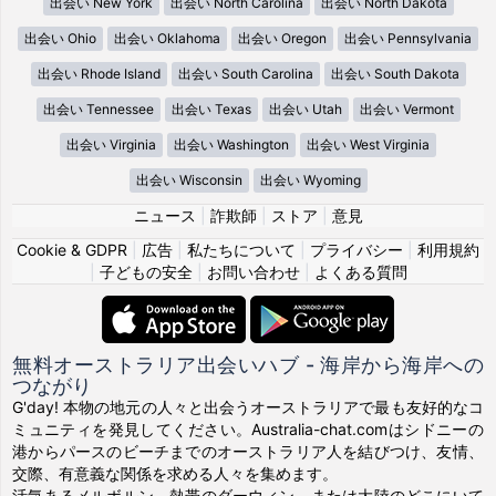
出会い New York
出会い North Carolina
出会い North Dakota
出会い Ohio
出会い Oklahoma
出会い Oregon
出会い Pennsylvania
出会い Rhode Island
出会い South Carolina
出会い South Dakota
出会い Tennessee
出会い Texas
出会い Utah
出会い Vermont
出会い Virginia
出会い Washington
出会い West Virginia
出会い Wisconsin
出会い Wyoming
ニュース
|
詐欺師
|
ストア
|
意見
Cookie & GDPR
|
広告
|
私たちについて
|
プライバシー
|
利用規約
|
子どもの安全
|
お問い合わせ
|
よくある質問
無料オーストラリア出会いハブ - 海岸から海岸への
つながり
G'day! 本物の地元の人々と出会うオーストラリアで最も友好的なコ
ミュニティを発見してください。Australia-chat.comはシドニーの
港からパースのビーチまでのオーストラリア人を結びつけ、友情、
交際、有意義な関係を求める人々を集めます。
活気あるメルボルン、熱帯のダーウィン、または大陸のどこにいて