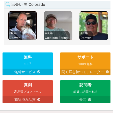
出会い 男 Colorado
66 年
43 年
46 年
Denver
Colorado Spring
Denver
無料
サポート
%
100
100%無料
無料サービス
聞く耳を持つモデレーター
真剣
訪問者
高品質プロフィール
頻繁に訪問される
確認済み品質
最高