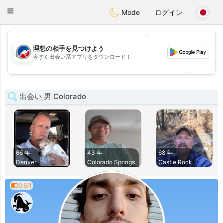
Australia
Chat
Toggle
Mode
ログイン
navigation
💖
理想の相手を見つけよう
💖
今すぐ出会い系アプリをダウンロード！
💕
💕
出会い 男 Colorado
66 年
43 年
68 年
Denver
Colorado Springs
Castle Rock
0.6/1