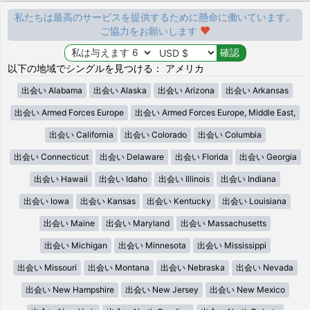
私たちは最高のサービスを提供するために懸命に働いています。
ご協力をお願いします
以下の地域でシングルを見つける： アメリカ
出会い Alabama
出会い Alaska
出会い Arizona
出会い Arkansas
出会い Armed Forces Europe
出会い Armed Forces Europe, Middle East,
出会い California
出会い Colorado
出会い Columbia
出会い Connecticut
出会い Delaware
出会い Florida
出会い Georgia
出会い Hawaii
出会い Idaho
出会い Illinois
出会い Indiana
出会い Iowa
出会い Kansas
出会い Kentucky
出会い Louisiana
出会い Maine
出会い Maryland
出会い Massachusetts
出会い Michigan
出会い Minnesota
出会い Mississippi
出会い Missouri
出会い Montana
出会い Nebraska
出会い Nevada
出会い New Hampshire
出会い New Jersey
出会い New Mexico