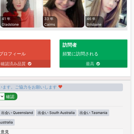
41 年
33 年
46 年
Gladstone
Cairns
Brisbane
訪問者
プロフィール
頻繁に訪問される
確認済み品質
最高
います。ご協力をお願いします
出会い Queensland
出会い South Australia
出会い Tasmania
stralia
|
意見