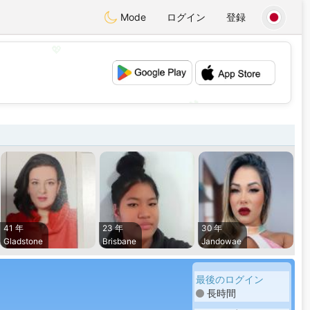
Mode
ログイン
登録
💖
💕
41 年
23 年
30 年
Gladstone
Brisbane
Jandowae
最後のログイン
長時間