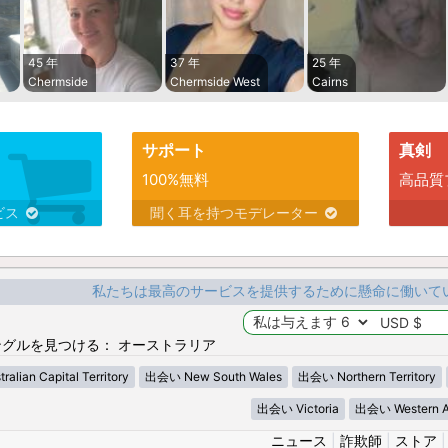
45 年
37 年
25 年
Chermside
Chermside West
Cairns
サポート
真剣
100%無料
高品質
ビス
聞く耳を持つモデレーター
私たちは最高のサービスを提供するために懸命に働いて
グルを見つける： オーストラリア
lian Capital Territory
出会い New South Wales
出会い Northern Territory
出会い Victoria
出会い Western Au
ニュース
|
詐欺師
|
ストア