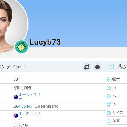
Lucyb73
0
デンティティ
私
36 年
探す
深刻な関係
目
オーストラリ
ヘア
ア
体
Queensland
Alderley
,
サイズ
オーストラリ
ア
体重
シングル