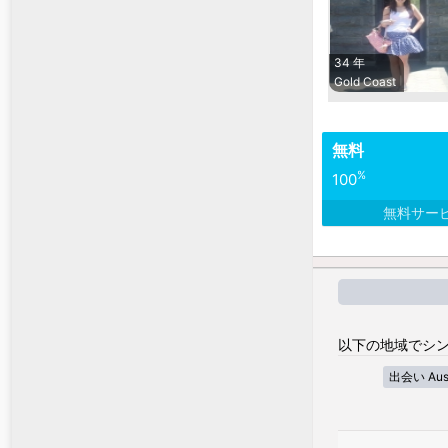
34 年
Gold Coast
無料
%
100
無料サー
以下の地域でシン
出会い Austra