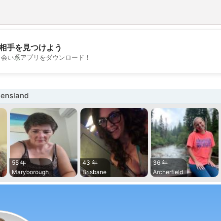
相手を見つけよう
💖
出会い系アプリをダウンロード！
💕
nsland
55 年
43 年
36 年
Maryborough
Brisbane
Archerfield