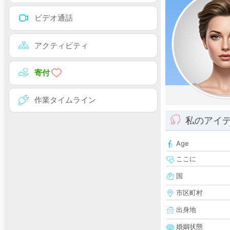
ビデオ通話
アクティビティ
寄付
作業タイムライン
私のアイ
Age
ここに
国
市区町村
出身地
婚姻状態