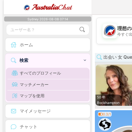
Australia
Chat
Sydney 2026-08-08 07:14
理想の
今すぐ
ホーム
出会い 女 Quee
検索
すべてのプロフィール
マッチメーカー
マップを使用
50 年
Rockhampton
マイメッセージ
0.3/1
チャット