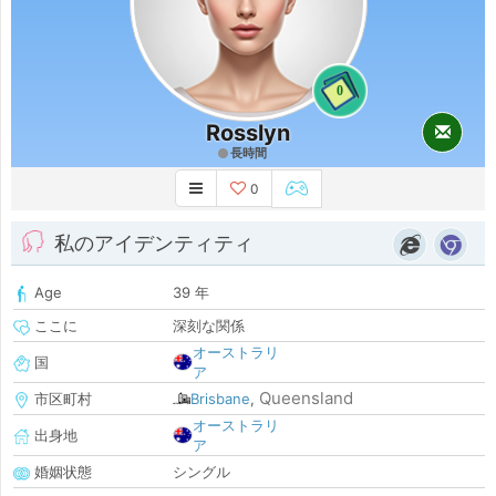
0
Rosslyn
長時間
0
私のアイデンティティ
Age
39 年
ここに
深刻な関係
オーストラリ
国
ア
Queensland
市区町村
Brisbane
,
オーストラリ
出身地
ア
婚姻状態
シングル