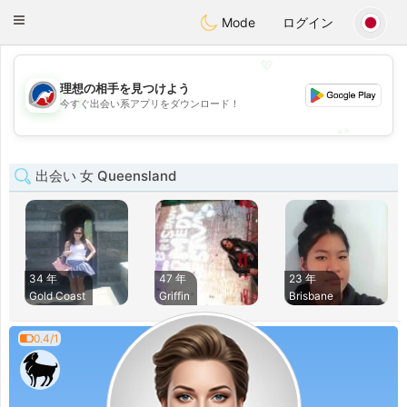
Australia
Chat
Toggle
Mode
ログイン
navigation
💖
理想の相手を見つけよう
💖
今すぐ出会い系アプリをダウンロード！
💕
💕
出会い 女 Queensland
34 年
47 年
23 年
Gold Coast
Griffin
Brisbane
0.4/1