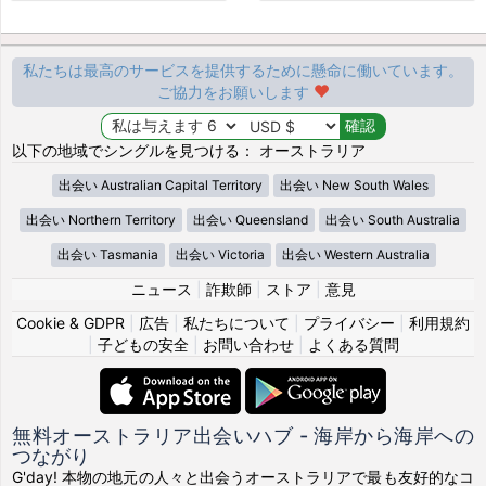
私たちは最高のサービスを提供するために懸命に働いています。
ご協力をお願いします
以下の地域でシングルを見つける： オーストラリア
出会い Australian Capital Territory
出会い New South Wales
出会い Northern Territory
出会い Queensland
出会い South Australia
出会い Tasmania
出会い Victoria
出会い Western Australia
ニュース
|
詐欺師
|
ストア
|
意見
Cookie & GDPR
|
広告
|
私たちについて
|
プライバシー
|
利用規約
|
子どもの安全
|
お問い合わせ
|
よくある質問
無料オーストラリア出会いハブ - 海岸から海岸への
つながり
G'day! 本物の地元の人々と出会うオーストラリアで最も友好的なコ