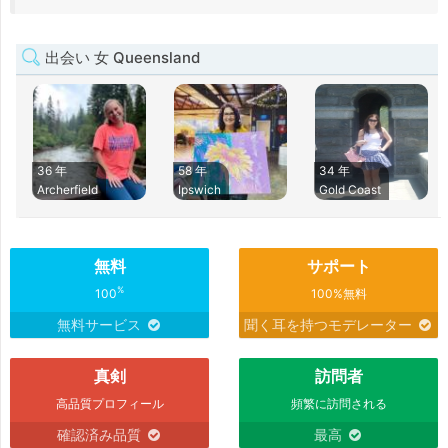
出会い 女 Queensland
36 年
58 年
34 年
Archerfield
Ipswich
Gold Coast
無料
サポート
%
100
100%無料
無料サービス
聞く耳を持つモデレーター
真剣
訪問者
高品質プロフィール
頻繁に訪問される
確認済み品質
最高