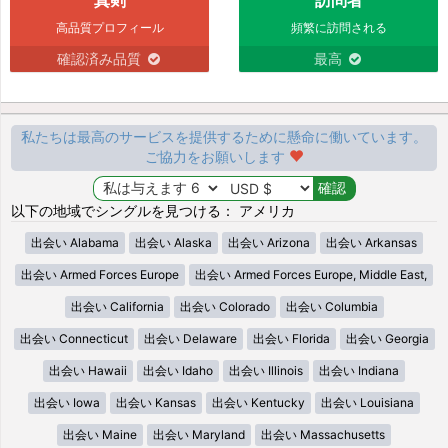
高品質プロフィール
頻繁に訪問される
確認済み品質
最高
私たちは最高のサービスを提供するために懸命に働いています。
ご協力をお願いします
以下の地域でシングルを見つける： アメリカ
出会い Alabama
出会い Alaska
出会い Arizona
出会い Arkansas
出会い Armed Forces Europe
出会い Armed Forces Europe, Middle East,
出会い California
出会い Colorado
出会い Columbia
出会い Connecticut
出会い Delaware
出会い Florida
出会い Georgia
出会い Hawaii
出会い Idaho
出会い Illinois
出会い Indiana
出会い Iowa
出会い Kansas
出会い Kentucky
出会い Louisiana
出会い Maine
出会い Maryland
出会い Massachusetts