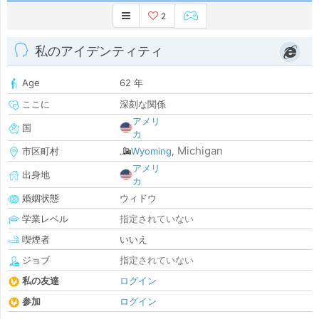
2
私のアイデンティティ
Age
62 年
ここに
深刻な関係
アメリ
国
カ
Michigan
市区町村
Wyoming
,
アメリ
出身地
カ
婚姻状態
ウィドウ
学業レベル
指定されていない
喫煙者
いいえ
ジョブ
指定されていない
私の友達
ログイン
参加
ログイン