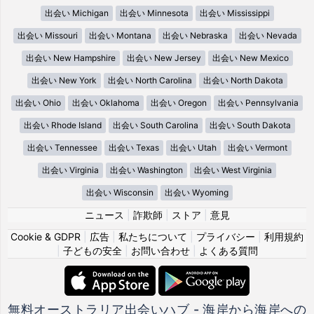
出会い Michigan
出会い Minnesota
出会い Mississippi
出会い Missouri
出会い Montana
出会い Nebraska
出会い Nevada
出会い New Hampshire
出会い New Jersey
出会い New Mexico
出会い New York
出会い North Carolina
出会い North Dakota
出会い Ohio
出会い Oklahoma
出会い Oregon
出会い Pennsylvania
出会い Rhode Island
出会い South Carolina
出会い South Dakota
出会い Tennessee
出会い Texas
出会い Utah
出会い Vermont
出会い Virginia
出会い Washington
出会い West Virginia
出会い Wisconsin
出会い Wyoming
ニュース
|
詐欺師
|
ストア
|
意見
Cookie & GDPR
|
広告
|
私たちについて
|
プライバシー
|
利用規約
|
子どもの安全
|
お問い合わせ
|
よくある質問
無料オーストラリア出会いハブ - 海岸から海岸への