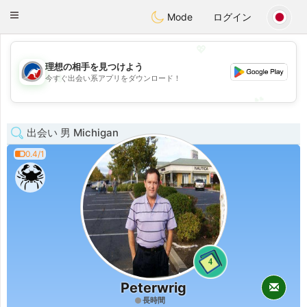
Australia
Chat
Toggle
Mode
ログイン
navigation
💖
理想の相手を見つけよう
💖
今すぐ出会い系アプリをダウンロード！
💕
💕
出会い 男 Michigan
0.4/1
4
Peterwrig
長時間