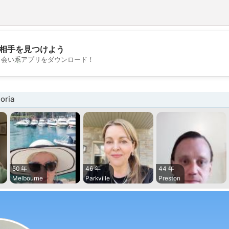
相手を見つけよう
💖
出会い系アプリをダウンロード！
💕
oria
50 年
46 年
44 年
Melbourne
Parkville
Preston