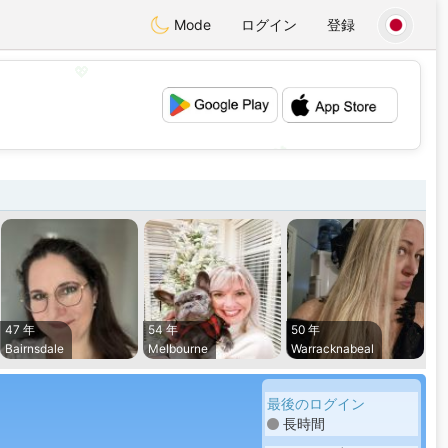
Mode
ログイン
登録
💖
💕
47 年
54 年
50 年
Bairnsdale
Melbourne
Warracknabeal
最後のログイン
長時間