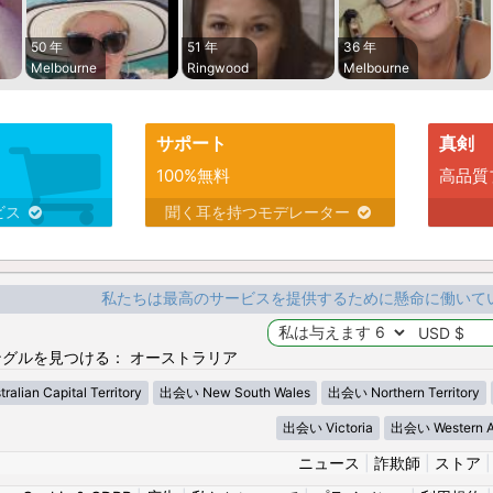
50 年
51 年
36 年
Melbourne
Ringwood
Melbourne
サポート
真剣
100%無料
高品質
ビス
聞く耳を持つモデレーター
私たちは最高のサービスを提供するために懸命に働いて
グルを見つける： オーストラリア
lian Capital Territory
出会い New South Wales
出会い Northern Territory
出会い Victoria
出会い Western Au
ニュース
|
詐欺師
|
ストア