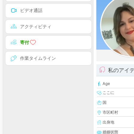
ビデオ通話
アクティビティ
寄付
作業タイムライン
私のアイ
Age
ここに
国
市区町村
出身地
婚姻状態