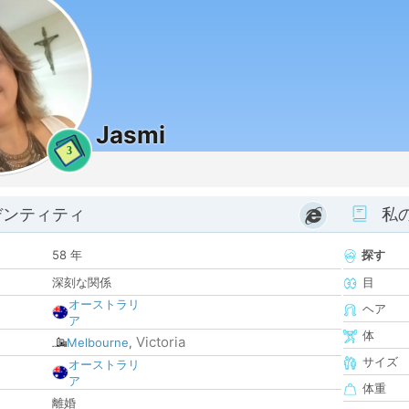
Jasmi
3
デンティティ
私
58 年
探す
深刻な関係
目
オーストラリ
ヘア
ア
体
Victoria
Melbourne
,
サイズ
オーストラリ
ア
体重
離婚