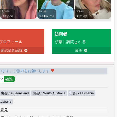
40 年
47 年
30 年
Clayton
Melbourne
Burnley
訪問者
プロフィール
頻繁に訪問される
確認済み品質
最高
います。ご協力をお願いします
出会い Queensland
出会い South Australia
出会い Tasmania
stralia
|
意見