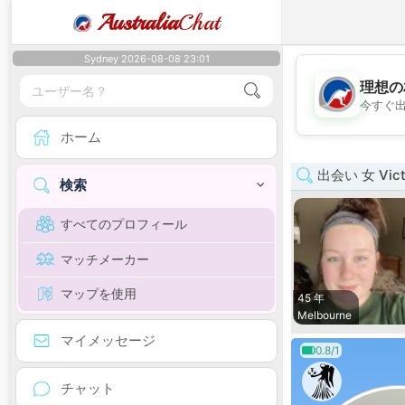
Australia
Chat
Sydney 2026-08-08 23:01
理想の
今すぐ
ホーム
出会い 女 Vict
検索
すべてのプロフィール
マッチメーカー
マップを使用
45 年
Melbourne
マイメッセージ
0.8/1
チャット