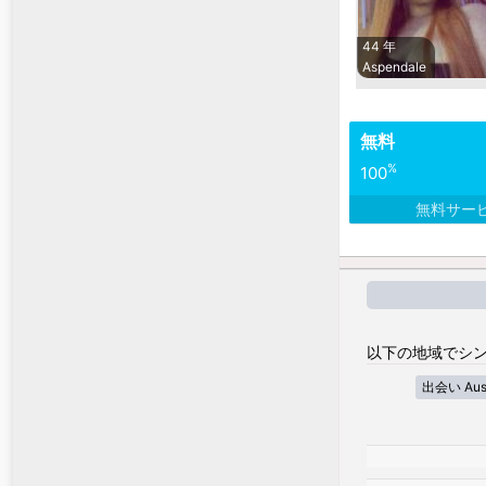
44 年
Aspendale
無料
%
100
無料サー
以下の地域でシン
出会い Austra