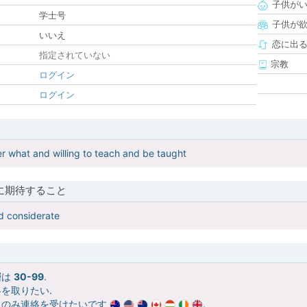
子供が
学士号
子供が
いいえ
恋に出
指定されていない
宗教
ログイン
ログイン
r what and willing to teach and be taught
に期待すること
d considerate
層は
30-99
.
を取りたい.
らのみ連絡を受けたいです
.