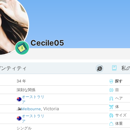
Cecile05
1
デンティティ
私
34 年
探す
深刻な関係
目
オーストラリ
ヘア
ア
体
Victoria
Melbourne
,
サイズ
オーストラリ
ア
体重
シングル