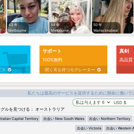
43 年
54 年
50 年
Melbourne
Melbourne
Warracknabeal
サポート
真剣
100%無料
高品質
ビス
聞く耳を持つモデレーター
私たちは最高のサービスを提供するために懸命に働いて
グルを見つける： オーストラリア
lian Capital Territory
出会い New South Wales
出会い Northern Territory
出会い Victoria
出会い Western Au