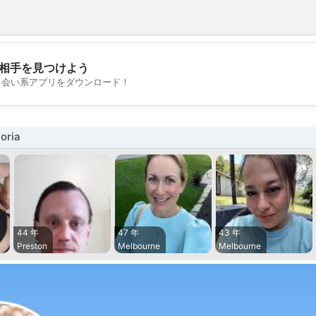
相手を見つけよう
💖
出会い系アプリをダウンロード！
💕
oria
44 年
47 年
43 年
Preston
Melbourne
Melbourne