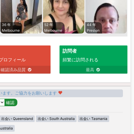
36 年
52 年
44 年
Melbourne
Melbourne
Preston
訪問者
プロフィール
頻繁に訪問される
確認済み品質
最高
います。ご協力をお願いします
出会い Queensland
出会い South Australia
出会い Tasmania
stralia