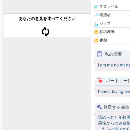
学業レベル
喫煙者
あなたの意見を述べてください
ジョブ
私の友達
参加
私の概要
i am me no matte
パートナー
honest loving an
尊重する基準
認められた年齢
男性からのみ連絡
これらの国々か