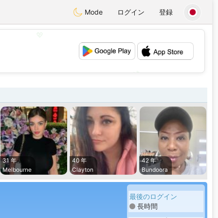
Mode
ログイン
登録
💖
💕
31 年
40 年
42 年
Melbourne
Clayton
Bundoora
最後のログイン
長時間