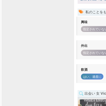
私のことを
興味
指定されていな
外出
指定されていな
飲酒
はい、適度に
出会い 女 Vict