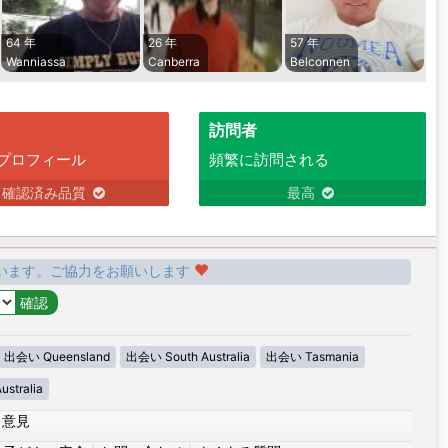
64 年
26 年
57 年
Wanniassa
Canberra
Belconnen
訪問者
プロフィール
頻繁に訪問される
確認済み品質
最高
います。ご協力をお願いします
出会い Queensland
出会い South Australia
出会い Tasmania
stralia
|
意見