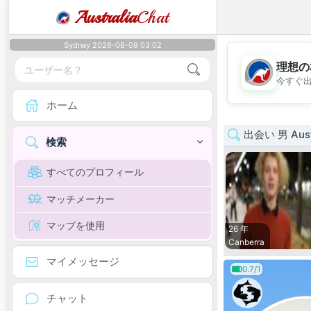
Australia
Chat
Sydney 2026-08-09 03:02
理想の
今すぐ
ホーム
出会い 男 Austra
検索
すべてのプロフィール
マッチメーカー
マップを使用
26 年
Canberra
マイメッセージ
0.7/1
チャット