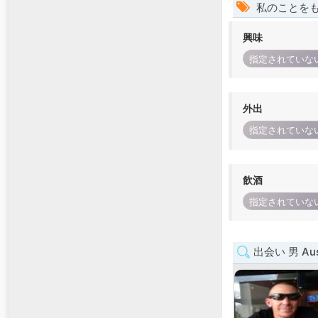
私のことを
興味
指定されていな
外出
指定されていな
飲酒
指定されていな
出会い 男 Austr