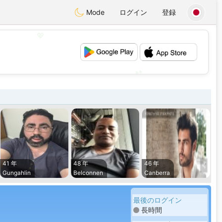
Mode
ログイン
登録
💖
💕
41 年
48 年
46 年
Gungahlin
Belconnen
Canberra
最後のログイン
長時間