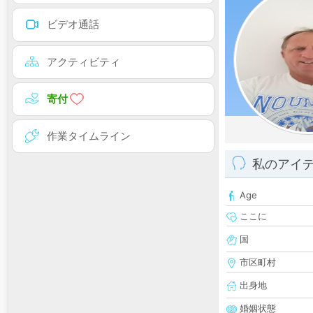
ビデオ通話
アクティビティ
寄付
作業タイムライン
私のアイ
Age
ここに
国
市区町村
出身地
婚姻状態