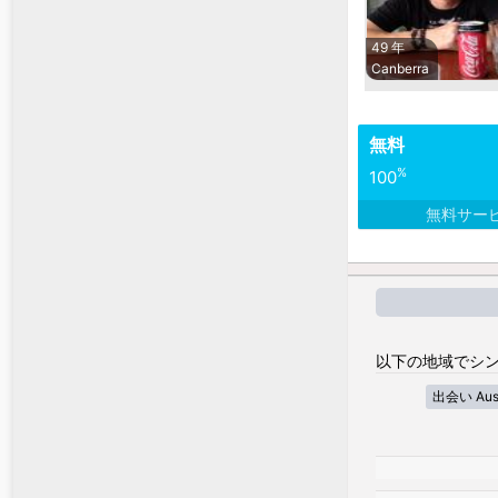
49 年
Canberra
無料
%
100
無料サー
以下の地域でシン
出会い Austra