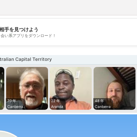
相手を見つけよう
💖
出会い系アプリをダウンロード！
💕
lian Capital Territory
70 年
22 年
48 年
Canberra
Aranda
Canberra