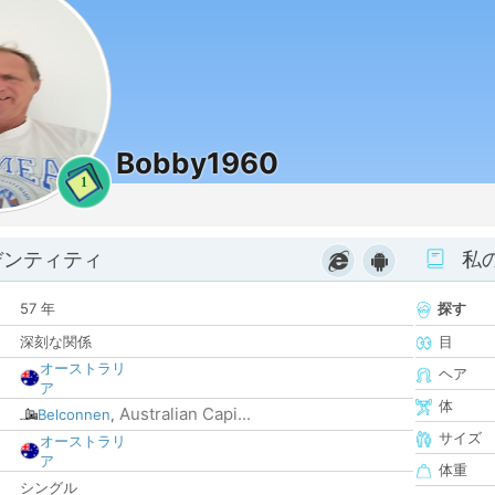
Bobby1960
1
デンティティ
私
57 年
探す
深刻な関係
目
オーストラリ
ヘア
ア
体
Australian Capi...
Belconnen
,
サイズ
オーストラリ
ア
体重
シングル