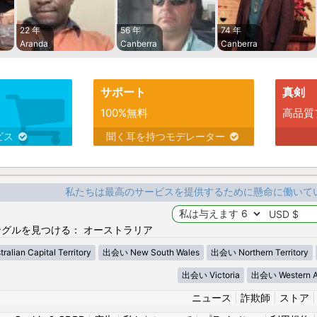
22 年
56 年
74 年
Aranda
Canberra
Canberra
サポート
真剣
100%無料
高品質
ビス
聞く耳を持つモデレーター
私たちは最高のサービスを提供するために懸命に働いて
グルを見つける： オーストラリア
lian Capital Territory
出会い New South Wales
出会い Northern Territory
出会い Victoria
出会い Western Au
ニュース
|
詐欺師
|
ストア