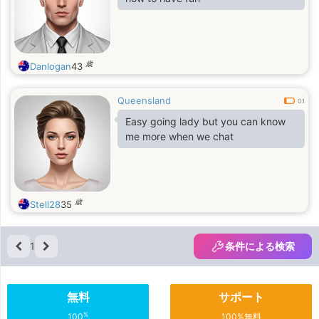
歳
Danlogan
43
Queensland
0.1
Easy going lady but you can know
me more when we chat
歳
Stell28
35
1
条件による検索
無料
サポート
%
100
100%無料