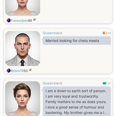
歳
Favourjoel
49
Queensland
0.6
Married looking for chats meets
歳
Brism76
50
Queensland
0.7
I am a down to earth sort of person.
I am very loyal and trustworthy.
Family matters to me as does yours.
I love a good sense of humour and
bantering. My brother gives me a lot