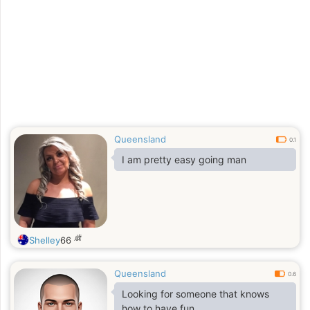
Queensland
0.1
I am pretty easy going man
歳
Shelley
66
Queensland
0.6
Looking for someone that knows
how to have fun