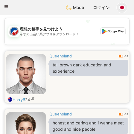
Australia
Chat
Toggle
Mode
ログイン
navigation
💖
理想の相手を見つけよう
💖
今すぐ出会い系アプリをダウンロード！
💕
💕
Queensland
0.4
tall brown dark education and
experience
歳
HarryB
24
Queensland
0.4
honest and caring and i wanna meet
good and nice people