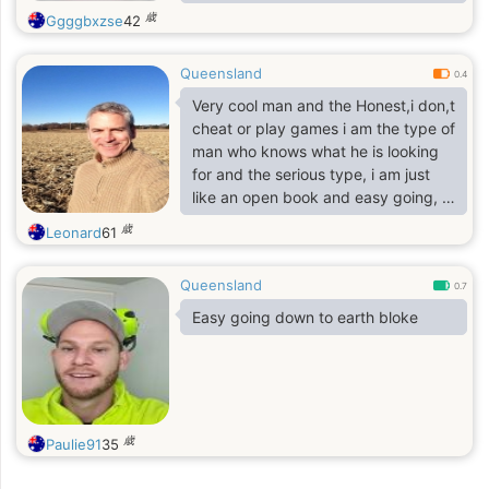
of practice. I love animals and enjoy
歳
Ggggbxzse
42
their company though I don't have
any pets. Things I look for in a
Queensland
relationship; trust, companionship,
0.4
love and integrity. I will never make
Very cool man and the Honest,i don,t
claim to anything you have, I'm not
cheat or play games i am the type of
like that. I can sometimes be quiet
man who knows what he is looking
but other times I can be noisy and
for and the serious type, i am just
playful. I have been riding a motoric
like an open book and easy going, i
love to make sure the person beside
歳
Leonard
61
me is very happy because i am so
caring, emotional and so romantic
Queensland
when i am inlove i full deeply in love i
0.7
am ready to relocate to the right
Easy going down to earth bloke
woman for me know matter what it
takes
歳
Paulie91
35