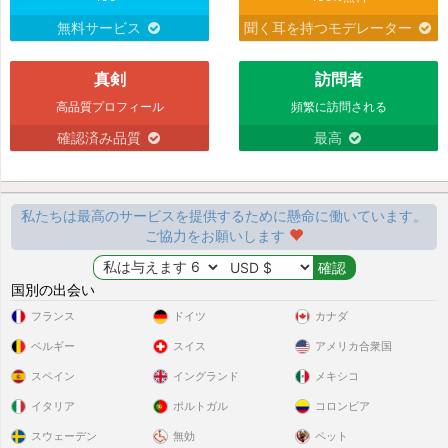
無料サービス
聞く耳を持つモデレーター
真剣
訪問者
高品質プロフィール
頻繁に訪問される
確認済み品質
最高
私たちは最高のサービスを提供するために懸命に働いています。
ご協力をお願いします
国別の出会い
フランス
ドイツ
カナダ
ベルギー
スイス
アメリカ合衆国
スペイン
イングランド
メキシコ
イタリア
ポルトガル
コロンビア
スウェーデン
無効
ペット