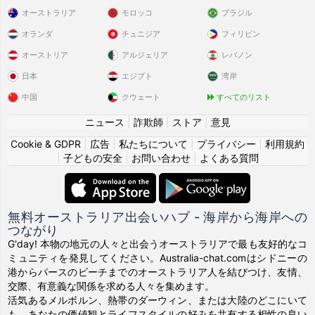
オーストラリア
モロッコ
ブラジル
オランダ
チュニジア
フィリピン
オーストリア
アルジェリア
レバノン
日本
エジプト
湾岸
中国
クウェート
すべてのリスト
ニュース
|
詐欺師
|
ストア
|
意見
Cookie & GDPR
|
広告
|
私たちについて
|
プライバシー
|
利用規約
|
子どもの安全
|
お問い合わせ
|
よくある質問
無料オーストラリア出会いハブ - 海岸から海岸への
つながり
G'day! 本物の地元の人々と出会うオーストラリアで最も友好的なコ
ミュニティを発見してください。Australia-chat.comはシドニーの
港からパースのビーチまでのオーストラリア人を結びつけ、友情、
交際、有意義な関係を求める人々を集めます。
活気あるメルボルン、熱帯のダーウィン、または大陸のどこにいて
も、あなたの価値観とライフスタイルの好みを共有する相性の良い