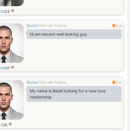
歳
z19
23
Ducos
Fort-de-france
0.3
Hi am decent well looking guy
歳
t08
37
Ducos
Fort-de-france
0.3
My name is Belall looking for a new love
relationship
歳
27
26