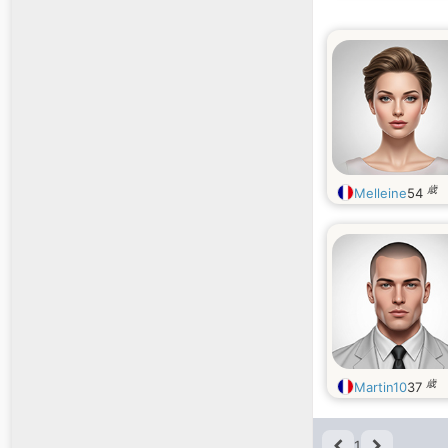
歳
Melleine
54
歳
Martin10
37
1