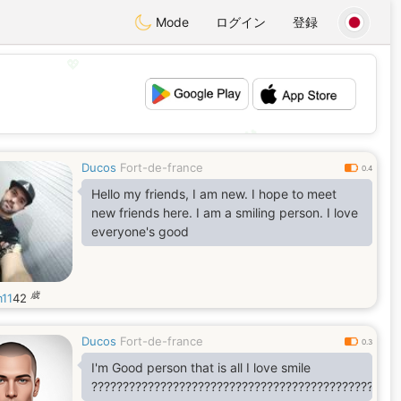
Mode
ログイン
登録
💖
💕
Ducos
Fort-de-france
0.4
Hello my friends, I am new. I hope to meet
new friends here. I am a smiling person. I love
everyone's good
歳
11
42
Ducos
Fort-de-france
0.3
I'm Good person that is all I love smile
?????????????????????????????????????????????????