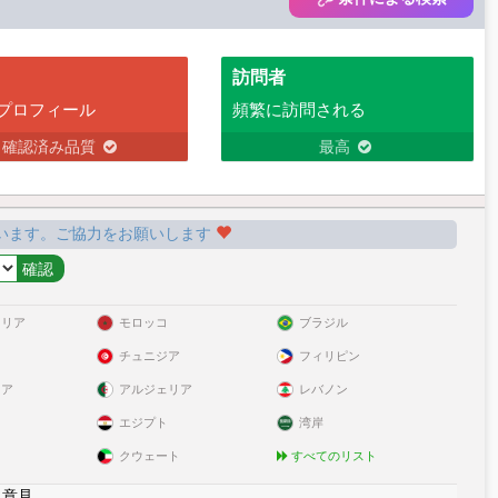
訪問者
プロフィール
頻繁に訪問される
確認済み品質
最高
います。ご協力をお願いします
ラリア
モロッコ
ブラジル
チュニジア
フィリピン
リア
アルジェリア
レバノン
エジプト
湾岸
クウェート
すべてのリスト
|
意見