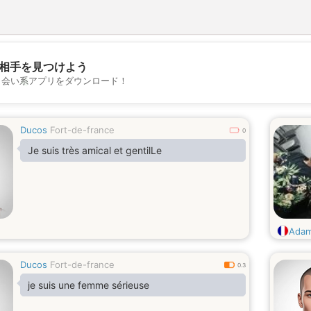
相手を見つけよう
💖
出会い系アプリをダウンロード！
💕
Ducos
Fort-de-france
0
Je suis très amical et gentilLe
Adam
Ducos
Fort-de-france
0.3
je suis une femme sérieuse