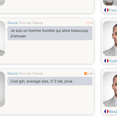
Fran
Ducos
Fort-de-france
0
Je suis un homme humble qui aime beaucoup
d'amuser
Hyat
Ducos
Fort-de-france
0.6
Cool girl, average size, 5"2 tall, jovia
Biba