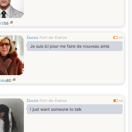
歳
r5
56
Ducos
Fort-de-france
0.2
Je suis ici pour me faire de nouveau amis
歳
nika
60
Ducos
Fort-de-france
0.4
I just want someone to talk