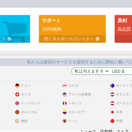
サポート
真剣
100%無料
高品質
ビス
聞く耳を持つモデレーター
私たちは最高のサービスを提供するために懸命に働いて
ドイツ
カナダ
オースト
スイス
アメリカ合衆国
オランダ
イングランド
メキシコ
オースト
ポルトガル
コロンビア
日本
無効
ペット
中国
ニュース
|
詐欺師
|
ストア