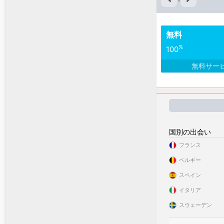
無料
%
100
無料サー
国別の出会い
フランス
ベルギー
スペイン
イタリア
スウェーデン