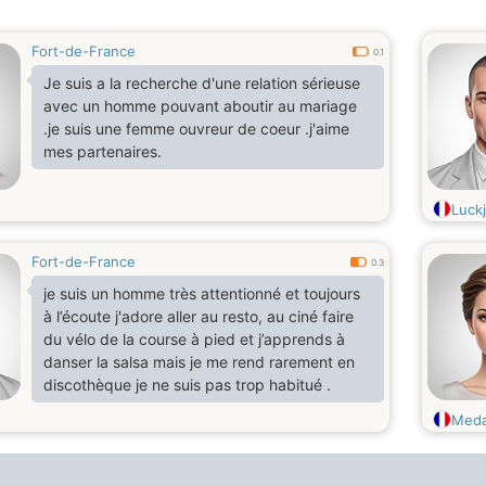
Fort-de-France
0.1
Je suis a la recherche d'une relation sérieuse
avec un homme pouvant aboutir au mariage
.je suis une femme ouvreur de coeur .j'aime
mes partenaires.
Luck
Fort-de-France
0.3
je suis un homme très attentionné et toujours
à l’écoute j'adore aller au resto, au ciné faire
du vélo de la course à pied et j’apprends à
danser la salsa mais je me rend rarement en
discothèque je ne suis pas trop habitué .
Meda