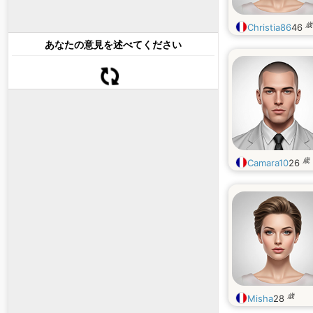
歳
Christia86
46
あなたの意見を述べてください
歳
Camara10
26
歳
Misha
28