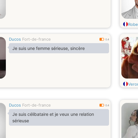
Robe
Ducos
Fort-de-france
0.4
Je suis une femme sérieuse, sincère
Vero
Ducos
Fort-de-france
0.4
Je suis célibataire et je veux une relation
sérieuse