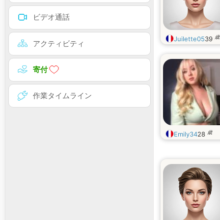
ビデオ通話
歳
Juilette05
39
アクティビティ
寄付
作業タイムライン
歳
Emily34
28