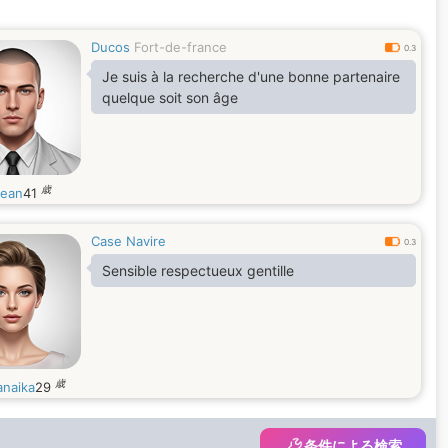
Ducos
Fort-de-france
0.3
Je suis à la recherche d'une bonne partenaire
quelque soit son âge
歳
jean
41
Case Navire
0.3
Sensible respectueux gentille
歳
naika
29
条件による検索