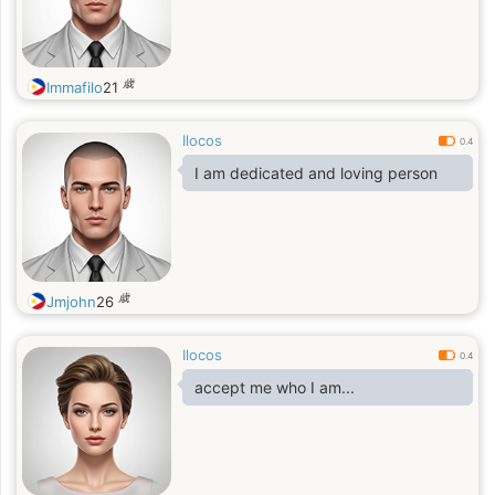
歳
Immafilo
21
Ilocos
0.4
I am dedicated and loving person
歳
Jmjohn
26
Ilocos
0.4
accept me who I am...