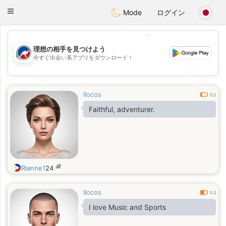
Australia
Chat
Toggle
Mode
ログイン
navigation
💖
理想の相手を見つけよう
💖
今すぐ出会い系アプリをダウンロード！
💕
💕
Ilocos
0.2
Faithful, adventurer.
歳
Rianne1
24
Ilocos
0.3
I love Music and Sports