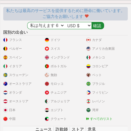
私たちは最高のサービスを提供するために懸命に働いています。
ご協力をお願いします
国別の出会い
フランス
ドイツ
カナダ
ベルギー
スイス
アメリカ合衆国
スペイン
イングランド
メキシコ
イタリア
ポルトガル
コロンビア
スウェーデン
無効
ペット
オーストラリア
モロッコ
ブラジル
オランダ
チュニジア
フィリピン
オーストリア
アルジェリア
レバノン
日本
エジプト
湾岸
中国
クウェート
すべてのリスト
ニュース
|
詐欺師
|
ストア
|
意見