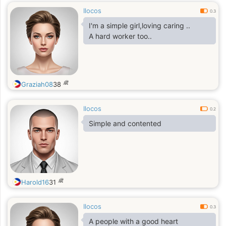
Ilocos
0.3
I'm a simple girl,loving caring ..
A hard worker too..
歳
Graziah08
38
Ilocos
0.2
Simple and contented
歳
Harold16
31
Ilocos
0.3
A people with a good heart