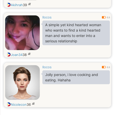
歳
Akihrah
39
Ilocos
0.3
A simple yet kind hearted woman
who wants to find a kind hearted
man and wants to enter into a
serious relationship
歳
Joan34
38
Ilocos
0.3
Jolly person, i love cooking and
eating. Hahaha
歳
Nicolecon
36