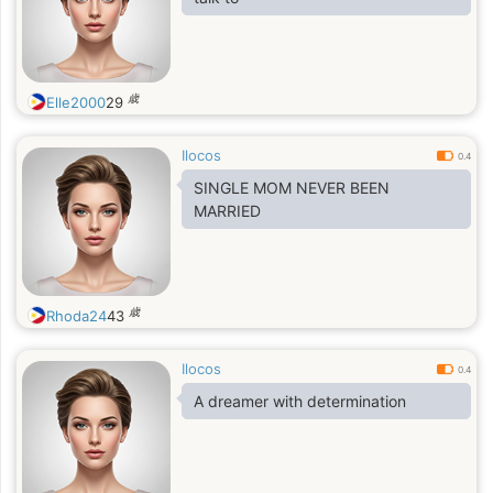
歳
Elle2000
29
Ilocos
0.4
SINGLE MOM NEVER BEEN
MARRIED
歳
Rhoda24
43
Ilocos
0.4
A dreamer with determination