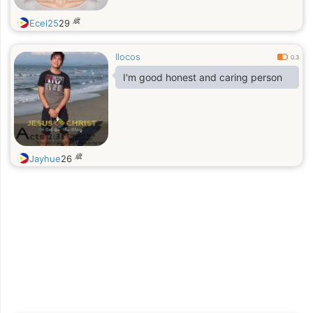
歳
Ecel25
29
Ilocos
0.3
I'm good honest and caring person
歳
Jayhue
26