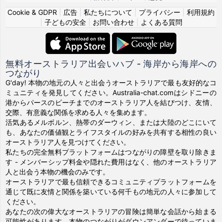
Cookie & GDPR
|
広告
|
私たちについて
|
プライバシー
|
利用規約
|
子どもの安全
|
お問い合わせ
|
よくある質問
無料オーストラリア出会いハブ - 海岸から海岸への
つながり
G'day! 本物の地元の人々と出会うオーストラリアで最も友好的なコ
ミュニティを発見してください。Australia-chat.comはシドニーの
港からパースのビーチまでのオーストラリア人を結びつけ、友情、
交際、有意義な関係を求める人々を集めます。
活気あるメルボルン、熱帯のダーウィン、または大陸のどこにいて
も、あなたの価値観とライフスタイルの好みを共有する相性の良い
オーストラリア人を見つけてください。
私たちの完全無料プラットフォームはつながりの障壁を取り除きま
す - メンバーシップ料金や隠れた費用はなく、他のオーストラリア
人と出会う本物の機会のみです。
オーストラリアで最も信頼できるコミュニティプラットフォームを
通じて既に友情と関係を築いている何千もの地元の人々に参加して
ください。
あなたの次の偉大なオーストラリアの冒険は簡単な会話から始まる
可能性があります。本物のつながりがダウンアンダーで待っていま