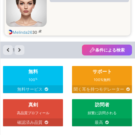
歳
Melinda26
30
1
条件による検索
無料
サポート
%
100
100%無料
無料サービス
聞く耳を持つモデレーター
真剣
訪問者
高品質プロフィール
頻繁に訪問される
確認済み品質
最高