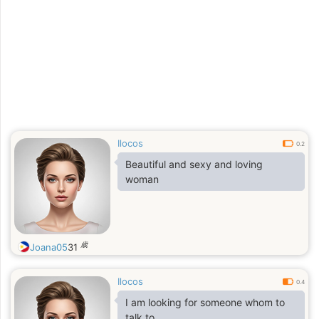
Ilocos
0.2
Beautiful and sexy and loving
woman
歳
Joana05
31
Ilocos
0.4
I am looking for someone whom to
talk to