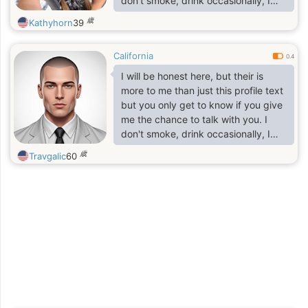
don't smoke, drink occasionally, I
have a son who mean so much to
歳
Kathyhorn
39
me though his grown up and live
elsewhere, I am a life of a party, my
California
friends says am cool, understanding,
0.4
friendly,jovial, loyal and trustworthy.
I will be honest here, but their is
I am a true reflection of good life, I
more to me than just this profile text
am respectful and extremely patient
but you only get to know if you give
mostly when it comes to handling
me the chance to talk with you. I
man.
don't smoke, drink occasionally, I
have a son who mean so much to
歳
Travgalic
60
me though his grown up and live
elsewhere, I am a life of a party, my
friends says am cool, understanding,
friendly,jovial, loyal and trustworthy.
I am a true reflection of good life, I
am respectful and extremely patient
mostly when it comes to handling
woman. I lost my wife about 8 yrs