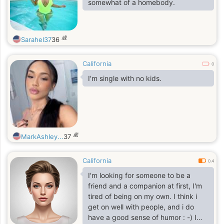
somewhat of a homebody.
歳
Sarahel37
36
California
0
I'm single with no kids.
歳
MarkAshley...
37
California
0.4
I'm looking for someone to be a
friend and a companion at first, I'm
tired of being on my own. I think i
get on well with people, and i do
have a good sense of humor : -) I