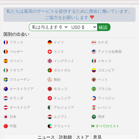
私たちは最高のサービスを提供するために懸命に働いています。
ご協力をお願いします
国別の出会い
フランス
ドイツ
カナダ
ベルギー
スイス
アメリカ合衆国
スペイン
イングランド
メキシコ
イタリア
ポルトガル
コロンビア
スウェーデン
無効
ペット
オーストラリア
モロッコ
ブラジル
オランダ
チュニジア
フィリピン
オーストリア
アルジェリア
レバノン
日本
エジプト
湾岸
中国
クウェート
すべてのリスト
ニュース
|
詐欺師
|
ストア
|
意見