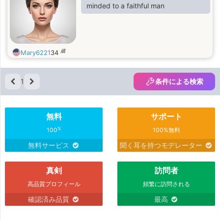
minded to a faithful man
歳
Mary6221
34
1
条件による検索
無料
サポート
%
100
100%無料
無料サービス
聞く耳を持つモデレーター
真剣
訪問者
高品質プロフィール
頻繁に訪問される
確認済み品質
最高