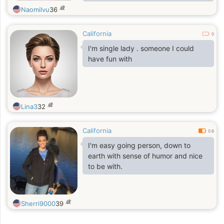
like outdoor pursuits. Walking,
歳
Naomilvu
36
bicycle, travel, visiting places. I like
to read and listen to music. I enjoy
California
my house and like to make a nice
0
comfortable home. I'm just a normal
I'm single lady . someone I could
person.
have fun with
歳
Lina3
32
California
0.6
I'm easy going person, down to
earth with sense of humor and nice
to be with.
歳
Sherri9000
39