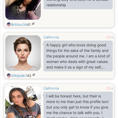
relationship
歳
Brittluv34
41
California
0
A happy girl who loves doing good
things for the sake of the family and
the people around me. I am a kind of
woman who deals with great values
and make it as a sign of my self,
being the woman with a happy
歳
Gfkljsldk7
43
heart. I also love being true to
myself always and presenting the
California
real me. I am the woman with an
0
angelic heart and face. And I do
I will be honest here, but their is
believe that while living here in this
more to me than just this profile text
world of paradise, there is still a
but you only get to know if you give
reason to reserve this smile and a
me the chance to talk with you. I
reason to be happy all the time.