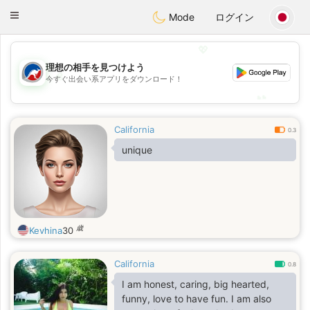
Australia
Chat
Toggle
Mode
ログイン
navigation
💖
理想の相手を見つけよう
💖
今すぐ出会い系アプリをダウンロード！
💕
💕
California
0.3
unique
歳
Kevhina
30
California
0.8
I am honest, caring, big hearted,
funny, love to have fun. I am also