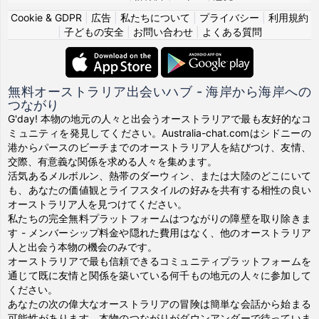
Cookie & GDPR
|
広告
|
私たちについて
|
プライバシー
|
利用規約
|
子どもの安全
|
お問い合わせ
|
よくある質問
無料オーストラリア出会いハブ - 海岸から海岸への
つながり
G'day! 本物の地元の人々と出会うオーストラリアで最も友好的なコ
ミュニティを発見してください。Australia-chat.comはシドニーの
港からパースのビーチまでのオーストラリア人を結びつけ、友情、
交際、有意義な関係を求める人々を集めます。
活気あるメルボルン、熱帯のダーウィン、または大陸のどこにいて
も、あなたの価値観とライフスタイルの好みを共有する相性の良い
オーストラリア人を見つけてください。
私たちの完全無料プラットフォームはつながりの障壁を取り除きま
す - メンバーシップ料金や隠れた費用はなく、他のオーストラリア
人と出会う本物の機会のみです。
オーストラリアで最も信頼できるコミュニティプラットフォームを
通じて既に友情と関係を築いている何千もの地元の人々に参加して
ください。
あなたの次の偉大なオーストラリアの冒険は簡単な会話から始まる
可能性があります。本物のつながりがダウンアンダーで待っていま