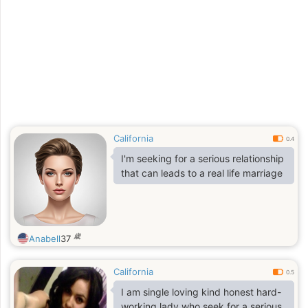
California
0.4
I'm seeking for a serious relationship
that can leads to a real life marriage
歳
Anabell
37
California
0.5
I am single loving kind honest hard-
working lady who seek for a serious