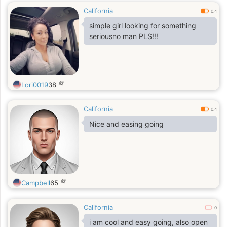
California
0.4
simple girl looking for something
seriousno man PLS!!!
歳
Lori0019
38
California
0.4
Nice and easing going
歳
Campbell
65
California
0
i am cool and easy going, also open