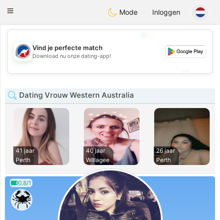
Australia
Chat
Toggle
Mode
Inloggen
navigation
💖
Vind je perfecte match
💖
Download nu onze dating-app!
💕
💕
Dating Vrouw Western Australia
41 jaar
40 jaar
26 jaar
Perth
Willagee
Perth
0.8/1