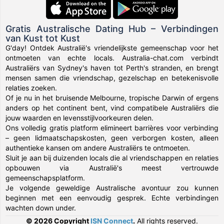
Gratis Australische Dating Hub – Verbindingen
van Kust tot Kust
G'day! Ontdek Australië's vriendelijkste gemeenschap voor het
ontmoeten van echte locals. Australia-chat.com verbindt
Australiërs van Sydney's haven tot Perth's stranden, en brengt
mensen samen die vriendschap, gezelschap en betekenisvolle
relaties zoeken.
Of je nu in het bruisende Melbourne, tropische Darwin of ergens
anders op het continent bent, vind compatibele Australiërs die
jouw waarden en levensstijlvoorkeuren delen.
Ons volledig gratis platform elimineert barrières voor verbinding
– geen lidmaatschapskosten, geen verborgen kosten, alleen
authentieke kansen om andere Australiërs te ontmoeten.
Sluit je aan bij duizenden locals die al vriendschappen en relaties
opbouwen via Australië's meest vertrouwde
gemeenschapsplatform.
Je volgende geweldige Australische avontuur zou kunnen
beginnen met een eenvoudig gesprek. Echte verbindingen
wachten down under.
© 2026 Copyright
ISN Connect
.
All rights reserved.