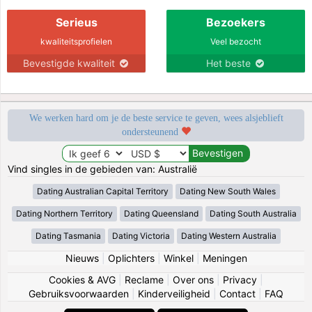
Serieus
Bezoekers
kwaliteitsprofielen
Veel bezocht
Bevestigde kwaliteit
Het beste
We werken hard om je de beste service te geven, wees alsjeblieft
ondersteunend
Vind singles in de gebieden van: Australië
Dating Australian Capital Territory
Dating New South Wales
Dating Northern Territory
Dating Queensland
Dating South Australia
Dating Tasmania
Dating Victoria
Dating Western Australia
Nieuws
|
Oplichters
|
Winkel
|
Meningen
Cookies & AVG
|
Reclame
|
Over ons
|
Privacy
|
Gebruiksvoorwaarden
|
Kinderveiligheid
|
Contact
|
FAQ