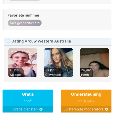
Favoriete nummer
Niet gespecificeerd
Dating Vrouw Western Australia
40 jaar
34 jaar
26 jaar
Willagee
Cloverdale
Perth
Gratis
Ondersteuning
%
100
100% gratis
Gratis diensten
Luisterende moderators