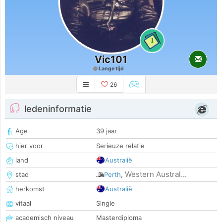
1
Vic101
Lange tijd
26
ledeninformatie
Age
39 jaar
hier voor
Serieuze relatie
land
Australië
Western Austral...
stad
Perth
,
herkomst
Australië
vitaal
Single
academisch niveau
Masterdiploma