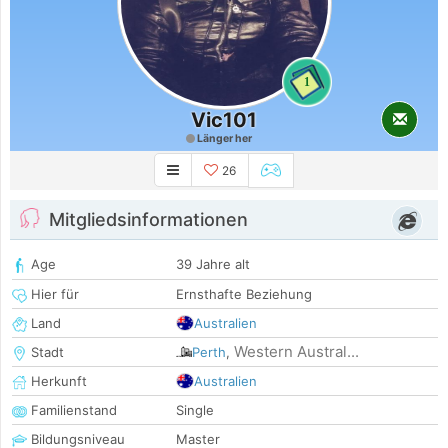
1
Vic101
Länger her
26
Mitgliedsinformationen
Age
39 Jahre alt
Hier für
Ernsthafte Beziehung
Land
Australien
Western Austral...
Stadt
Perth
,
Herkunft
Australien
Familienstand
Single
Bildungsniveau
Master