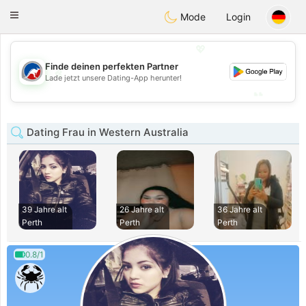
Australia
Chat
Toggle
Mode
Login
navigation
💖
Finde deinen perfekten Partner
💖
Lade jetzt unsere Dating-App herunter!
💕
💕
Dating Frau in Western Australia
39 Jahre alt
26 Jahre alt
36 Jahre alt
Perth
Perth
Perth
0.8/1