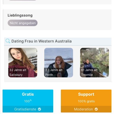
Lieblingssong
Nicht angegeben
Dating Frau in Western Australia
32 Jahre alt
33 Jahre alt
61 Jahre alt
Salisbury
Perth
Thornlie
Gratis
Support
%
100
100% gratis
Gratisdienste
Moderation