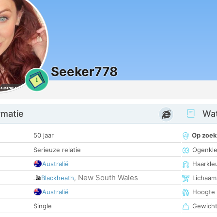
Seeker778
1
rmatie
Wat
50 jaar
Op zoek
Serieuze relatie
Ogenkle
Australië
Haarkle
New South Wales
Blackheath
,
Lichaam
Australië
Hoogte
Single
Gewich