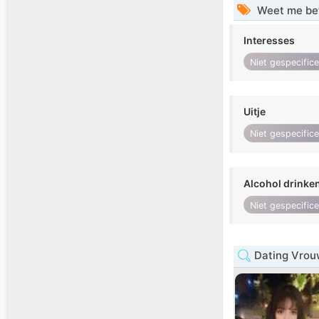
Weet me be
Interesses
Niet gespecific
Uitje
Niet gespecific
Alcohol drinke
Niet gespecific
Dating Vrou