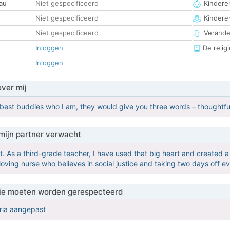
au
Niet gespecificeerd
Kinderen
Niet gespecificeerd
Kindere
Niet gespecificeerd
Verander
Inloggen
De religi
Inloggen
over mij
best buddies who I am, they would give you three words – thoughtful
mijn partner verwacht
rt. As a third-grade teacher, I have used that big heart and created 
loving nurse who believes in social justice and taking two days off e
 die moeten worden gerespecteerd
eria aangepast