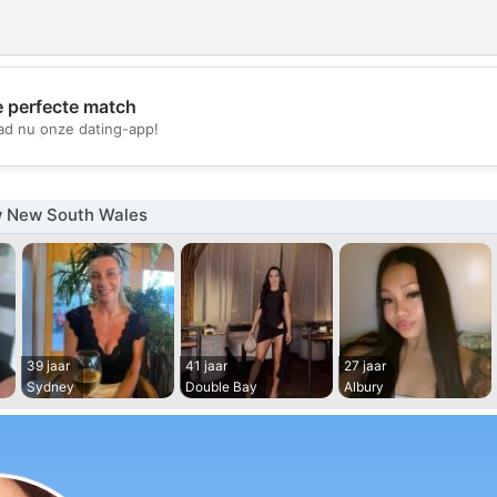
e perfecte match
💖
d nu onze dating-app!
💕
 New South Wales
39 jaar
41 jaar
27 jaar
Sydney
Double Bay
Albury