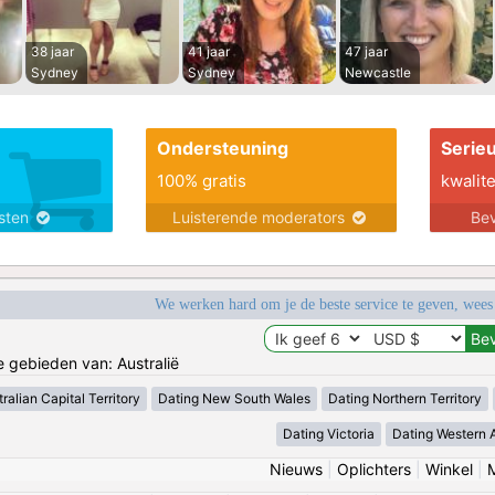
38 jaar
41 jaar
47 jaar
Sydney
Sydney
Newcastle
Ondersteuning
Serie
100% gratis
kwalite
nsten
Luisterende moderators
Bev
We werken hard om je de beste service te geven, wees
e gebieden van: Australië
ralian Capital Territory
Dating New South Wales
Dating Northern Territory
Dating Victoria
Dating Western A
Nieuws
|
Oplichters
|
Winkel
|