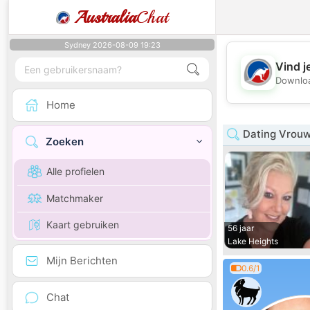
Australia
Chat
Sydney 2026-08-09 19:23
Vind j
Downloa
Home
Dating Vrouw
Zoeken
Alle profielen
Matchmaker
Kaart gebruiken
56 jaar
Lake Heights
Mijn Berichten
0.6/1
Chat