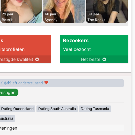
29 jaar
40 jaar
39 jaar
Bass Hill
Sydney
The Rocks
us
Bezoekers
itsprofielen
Veel bezocht
estigde kwaliteit
Het beste
 alsjeblieft ondersteunend
Dating Queensland
Dating South Australia
Dating Tasmania
ustralia
Meningen