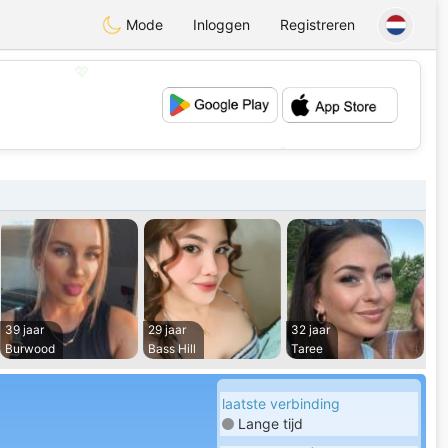
Mode
Inloggen
Registreren
💖
💕
39 jaar
29 jaar
32 jaar
Burwood
Bass Hill
Taree
laatste verbinding
Lange tijd