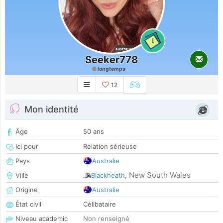
1
Seeker778
longtemps
12
Mon identité
Âge
50 ans
Ici pour
Relation sérieuse
Pays
Australie
New South Wales
Ville
Blackheath
,
Origine
Australie
État civil
Célibataire
Niveau academic
Non renseigné