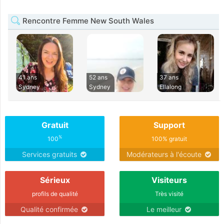
Rencontre Femme New South Wales
41 ans
52 ans
37 ans
Sydney
Sydney
Ellalong
Gratuit
Support
%
100
100% gratuit
Services gratuits
Modérateurs à l'écoute
Sérieux
Visiteurs
profils de qualité
Très visité
Qualité confirmée
Le meilleur