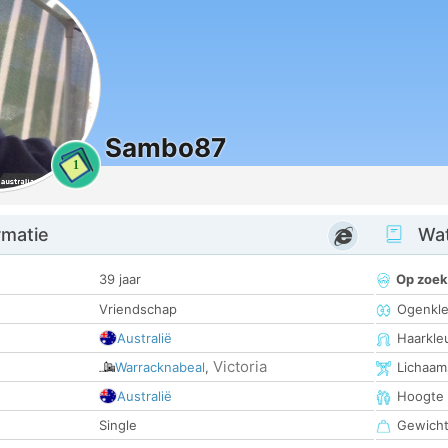
Sambo87
1
rmatie
Wat
39 jaar
Op zoek
Vriendschap
Ogenkle
Australië
Haarkle
Victoria
Warracknabeal
,
Lichaam
Australië
Hoogte
Single
Gewich