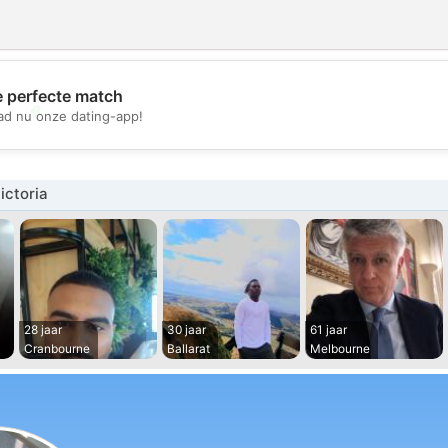
e perfecte match
💖
d nu onze dating-app!
💕
ictoria
28 jaar
30 jaar
61 jaar
Cranbourne
Ballarat
Melbourne