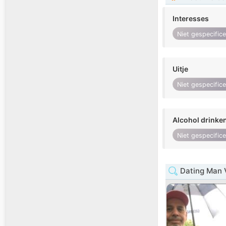
Interesses
Niet gespecific
Uitje
Niet gespecific
Alcohol drinke
Niet gespecific
Dating Man V