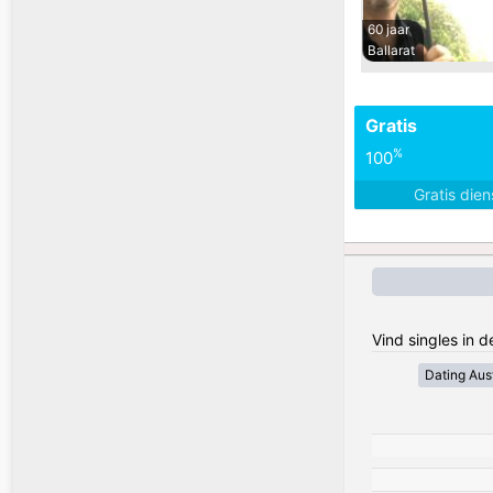
60 jaar
Ballarat
Gratis
%
100
Gratis die
Vind singles in d
Dating Aust