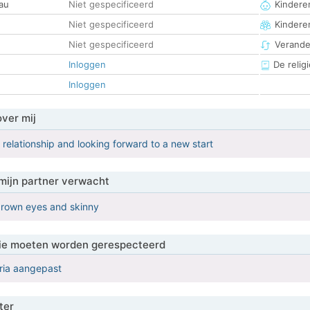
au
Niet gespecificeerd
Kinderen
Niet gespecificeerd
Kindere
Niet gespecificeerd
Verander
Inloggen
De religi
Inloggen
over mij
a relationship and looking forward to a new start
mijn partner verwacht
brown eyes and skinny
 die moeten worden gerespecteerd
eria aangepast
ter