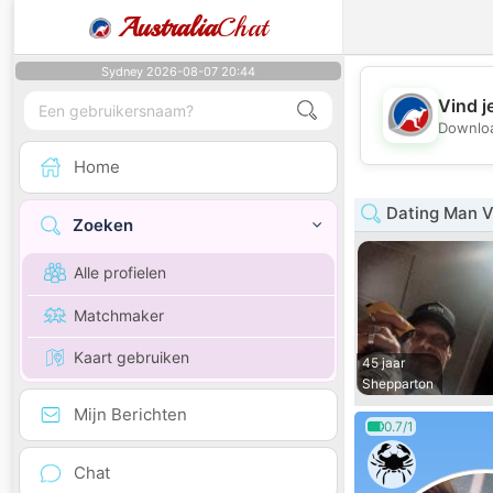
Australia
Chat
Sydney 2026-08-07 20:44
Vind j
Downloa
Home
Dating Man V
Zoeken
Alle profielen
Matchmaker
Kaart gebruiken
45 jaar
Shepparton
Mijn Berichten
0.7/1
Chat