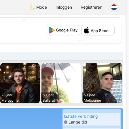
Mode
Inloggen
Registreren
💖
💕
28 jaar
60 jaar
53 jaar
Melbourne
Ballarat
Melbourne
laatste verbinding
Lange tijd