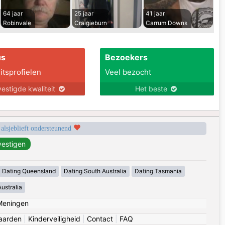
64 jaar
25 jaar
41 jaar
Robinvale
Craigieburn
Carrum Downs
us
Bezoekers
itsprofielen
Veel bezocht
estigde kwaliteit
Het beste
 alsjeblieft ondersteunend
Dating Queensland
Dating South Australia
Dating Tasmania
ustralia
Meningen
aarden
|
Kinderveiligheid
|
Contact
|
FAQ