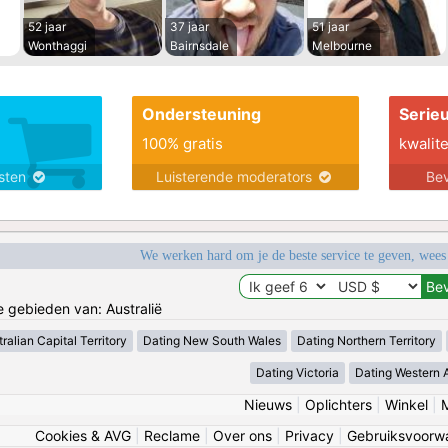
52 jaar
37 jaar
51 jaar
Wonthaggi
Bairnsdale
Melbourne
Ondersteuning
Serie
100% gratis
kwalite
nsten
Luisterende moderators
Bev
We werken hard om je de beste service te geven, wees
e gebieden van: Australië
ralian Capital Territory
Dating New South Wales
Dating Northern Territory
Dating Victoria
Dating Western A
Nieuws
|
Oplichters
|
Winkel
|
Cookies & AVG
|
Reclame
|
Over ons
|
Privacy
|
Gebruiksvoorw