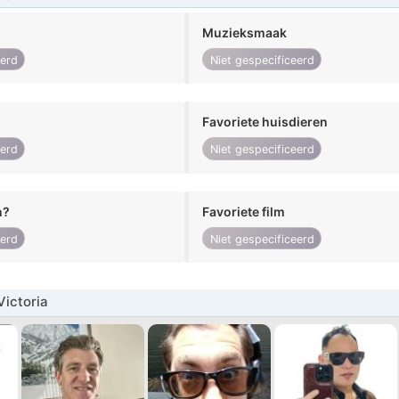
Muzieksmaak
eerd
Niet gespecificeerd
Favoriete huisdieren
eerd
Niet gespecificeerd
n?
Favoriete film
eerd
Niet gespecificeerd
ictoria