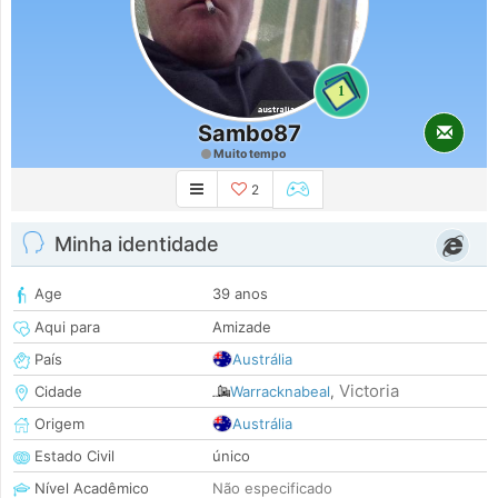
1
Sambo87
Muito tempo
2
Minha identidade
Age
39 anos
Aqui para
Amizade
País
Austrália
Victoria
Cidade
Warracknabeal
,
Origem
Austrália
Estado Civil
único
Nível Acadêmico
Não especificado