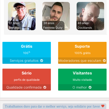
61 anos
38 anos
46 anos
Bendigo
Ferntree Gully
Docklands
Grátis
Suporte
%
100
100% grátis
Serviços gratuitos
Moderadores que escutam
Sério
Visitantes
perfis de qualidade
Muito visitado
Qualidade confirmada
O melhor
Trabalhamos duro para dar o melhor serviço, seja solidário por favor