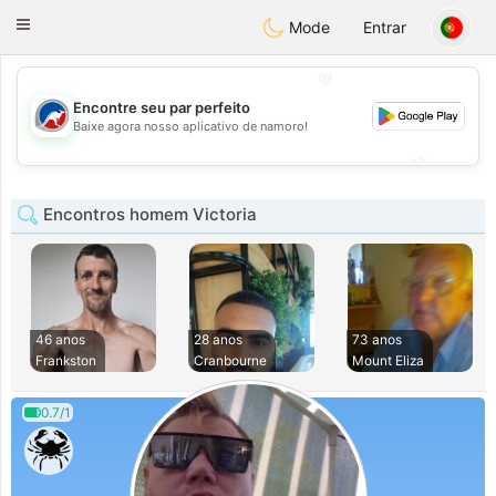
Australia
Chat
Toggle
Mode
Entrar
navigation
💖
Encontre seu par perfeito
💖
Baixe agora nosso aplicativo de namoro!
💕
💕
Encontros homem Victoria
46 anos
28 anos
73 anos
Frankston
Cranbourne
Mount Eliza
0.7/1