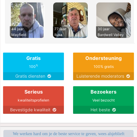
44 jaar
77 jaar
30 jaar
Mayfield
Iluka
Bardwell Valley
Gratis
Ondersteuning
%
100
100% gratis
Gratis diensten
Luisterende moderators
Serieus
Bezoekers
kwaliteitsprofielen
Veel bezocht
Bevestigde kwaliteit
Het beste
We werken hard om je de beste service te geven, wees alsjeblieft