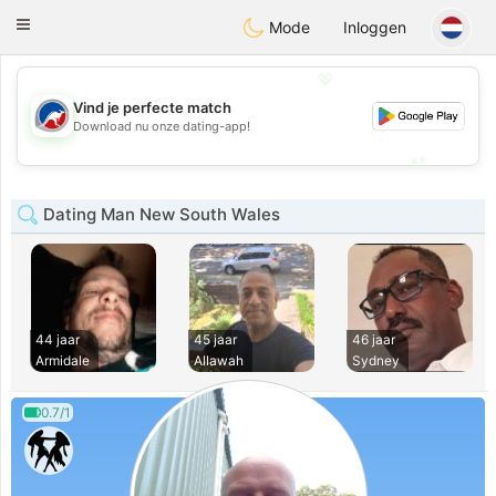
Australia
Chat
Toggle
Mode
Inloggen
navigation
💖
Vind je perfecte match
💖
Download nu onze dating-app!
💕
💕
Dating Man New South Wales
44 jaar
45 jaar
46 jaar
Armidale
Allawah
Sydney
0.7/1