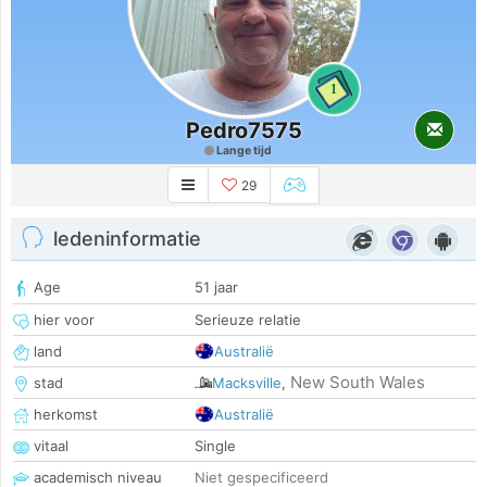
1
Pedro7575
Lange tijd
29
ledeninformatie
Age
51 jaar
hier voor
Serieuze relatie
land
Australië
New South Wales
stad
Macksville
,
herkomst
Australië
vitaal
Single
academisch niveau
Niet gespecificeerd