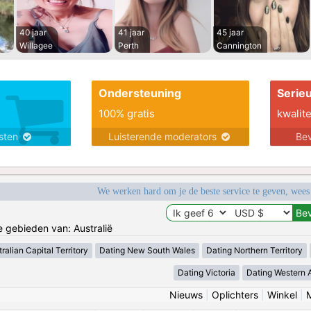
40 jaar
41 jaar
45 jaar
Willagee
Perth
Cannington
Ondersteuning
Serie
100% gratis
kwalite
nsten
Luisterende moderators
Bev
We werken hard om je de beste service te geven, wees
e gebieden van: Australië
ralian Capital Territory
Dating New South Wales
Dating Northern Territory
Dating Victoria
Dating Western A
Nieuws
|
Oplichters
|
Winkel
|