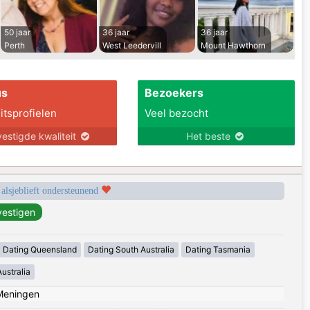
50 jaar
36 jaar
36 jaar
Perth
West Leedervill
Mount Hawthorn
us
Bezoekers
itsprofielen
Veel bezocht
estigde kwaliteit
Het beste
 alsjeblieft ondersteunend
Dating Queensland
Dating South Australia
Dating Tasmania
ustralia
Meningen