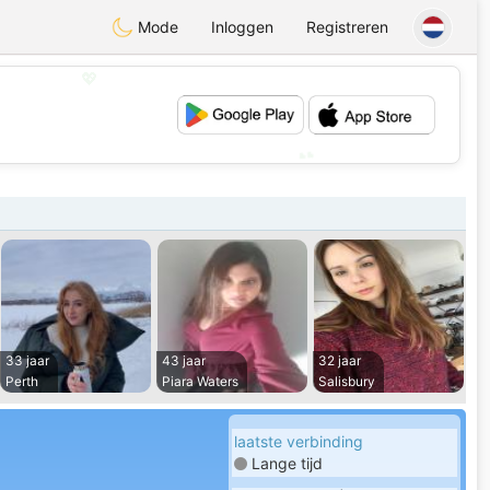
Mode
Inloggen
Registreren
💖
💕
33 jaar
43 jaar
32 jaar
Perth
Piara Waters
Salisbury
laatste verbinding
Lange tijd