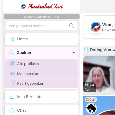
Australia
Chat
Sydney 2026-08-09 17:18
Vind j
Downloa
Home
Dating Vrouw
Zoeken
Alle profielen
Matchmaker
Kaart gebruiken
56 jaar
Perth
Mijn Berichten
0.2/1
Chat