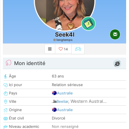
3
Seek4l
longtemps
14
Mon identité
Âge
63 ans
Ici pour
Relation sérieuse
Pays
Australie
Western Austral...
Ville
Beeliar
,
Origine
Australie
État civil
Divorcé
Niveau academic
Non renseigné