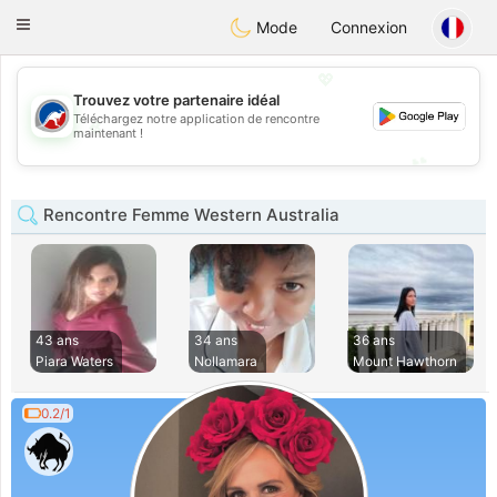
Australia
Chat
Toggle
Mode
Connexion
navigation
💖
Trouvez votre partenaire idéal
Téléchargez notre application de rencontre
💖
maintenant !
💕
💕
Rencontre Femme Western Australia
43 ans
34 ans
36 ans
Piara Waters
Nollamara
Mount Hawthorn
0.2/1