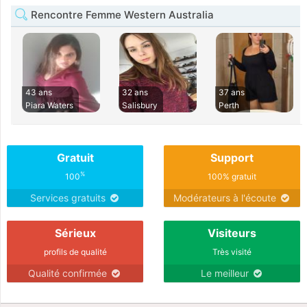
Rencontre Femme Western Australia
43 ans
32 ans
37 ans
Piara Waters
Salisbury
Perth
Gratuit
Support
%
100
100% gratuit
Services gratuits
Modérateurs à l'écoute
Sérieux
Visiteurs
profils de qualité
Très visité
Qualité confirmée
Le meilleur