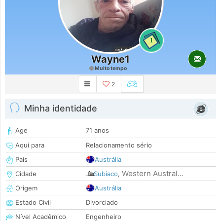
1
Wayne1
Muito tempo
2
Minha identidade
Age
71 anos
Aqui para
Relacionamento sério
País
Austrália
Western Austral...
Cidade
Subiaco
,
Origem
Austrália
Estado Civil
Divorciado
Nível Acadêmico
Engenheiro