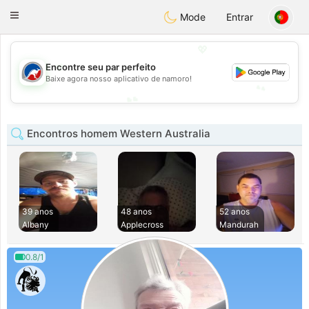
Australia
Chat
Toggle
Mode
Entrar
navigation
💖
💖
Encontre seu par perfeito
Baixe agora nosso aplicativo de namoro!
💕
💕
Encontros homem Western Australia
39 anos
48 anos
52 anos
Albany
Applecross
Mandurah
0.8/1