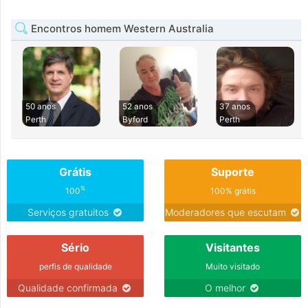
Encontros homem Western Australia
50 anos
52 anos
37 anos
Perth
Byford
Perth
Grátis
Suporte
%
100
100% grátis
Serviços gratuitos
Moderadores que escutam
Sério
Visitantes
perfis de qualidade
Muito visitado
Qualidade confirmada
O melhor