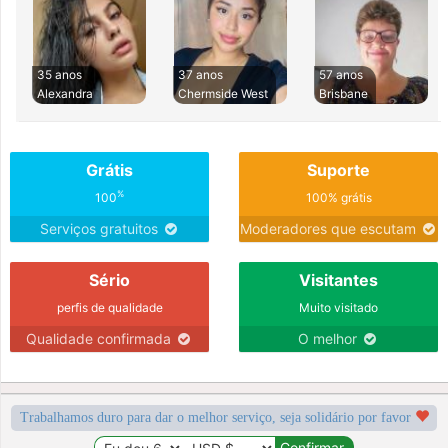
35 anos
37 anos
57 anos
Alexandra
Chermside West
Brisbane
Grátis
Suporte
%
100
100% grátis
Serviços gratuitos
Moderadores que escutam
Sério
Visitantes
perfis de qualidade
Muito visitado
Qualidade confirmada
O melhor
Trabalhamos duro para dar o melhor serviço, seja solidário por favor