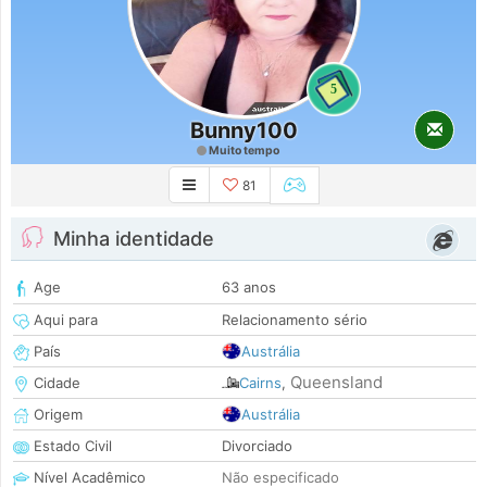
5
Bunny100
Muito tempo
81
Minha identidade
Age
63 anos
Aqui para
Relacionamento sério
País
Austrália
Queensland
Cidade
Cairns
,
Origem
Austrália
Estado Civil
Divorciado
Nível Acadêmico
Não especificado