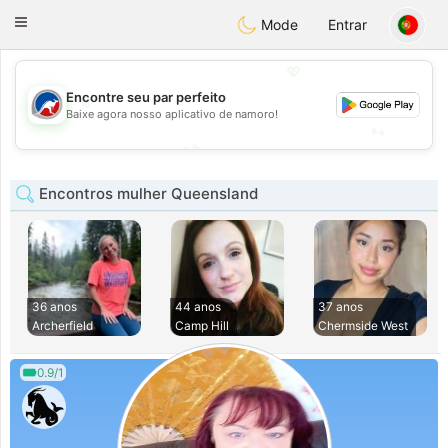
Australia
Chat
Toggle
Mode
Entrar
navigation
💖
💖
Encontre seu par perfeito
Baixe agora nosso aplicativo de namoro!
💕
💕
Encontros mulher Queensland
36 anos
44 anos
37 anos
Archerfield
Camp Hill
Chermside West
0.9/1