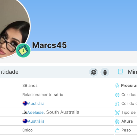
Marcs45
1
ntidade
Minh
39 anos
Procura
Relacionamento sério
Cor dos
Austrália
Cor do 
South Australia
Adelaide
,
Tipo de
Austrália
Altura
único
Peso