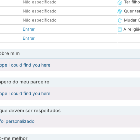
Não especificado
Ter filh
Não especificado
Quer ter
Não especificado
Mudar C
Entrar
A religiã
Entrar
obre mim
ope I could find you here
pero do meu parceiro
ope I could find you here
 que devem ser respeitados
foi personalizado
-me melhor