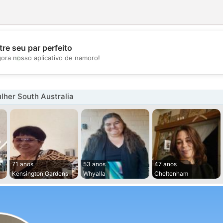
re seu par perfeito
💖
gora nosso aplicativo de namoro!
💕
lher South Australia
71 anos
53 anos
47 anos
Kensington Gardens
Whyalla
Cheltenham