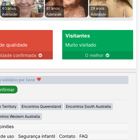
40 anos
61 anos
28 anos
Adelaide
Adelaide
Adelaide
Visitantes
 de qualidade
Muito visitado
lidade confirmada
O melhor
a solidário por favor
 Territory
Encontros Queensland
Encontros South Australia
ntros Western Australia
piniões
 de uso
|
Segurança infantil
|
Contato
|
FAQ