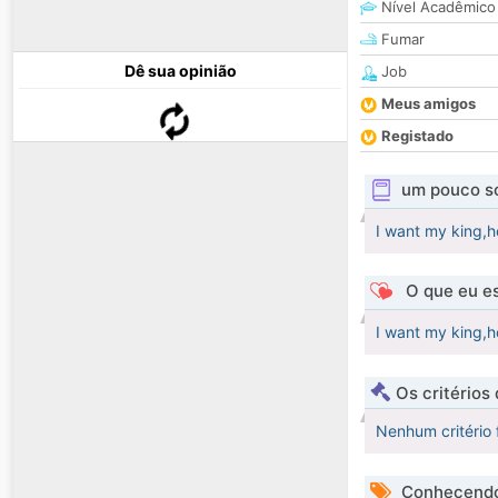
Nível Acadêmico
Fumar
Dê sua opinião
Job
Meus amigos
Registado
um pouco s
I want my king,h
O que eu es
I want my king,h
Os critérios
Nenhum critério 
Conhecendo