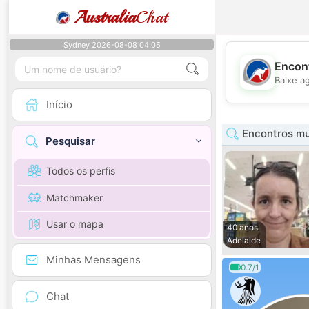
Australia
Chat
Sydney 2026-08-08 04:05
Encont
Baixe a
Início
Encontros mu
Pesquisar
Todos os perfis
Matchmaker
Usar o mapa
40 anos
Adelaide
Minhas Mensagens
0.7/1
Chat