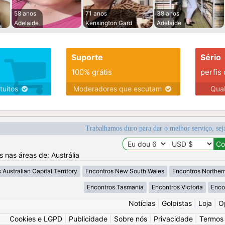
58 anos
71 anos
38 anos
Adelaide
Kensington Gard
Adelaide
Suporte
Sério
100% grátis
perfis
tuitos
Moderadores que escutam
Qua
Trabalhamos duro para dar o melhor serviço, sej
s nas áreas de: Austrália
 Australian Capital Territory
Encontros New South Wales
Encontros Northern
Encontros Tasmania
Encontros Victoria
Enco
Notícias
|
Golpistas
|
Loja
|
O
Cookies e LGPD
|
Publicidade
|
Sobre nós
|
Privacidade
|
Termos