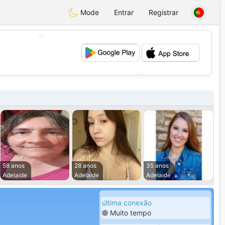
Mode
Entrar
Registrar
💖
💕
58 anos
28 anos
35 anos
Adelaide
Adelaide
Adelaide
última conexão
Muito tempo