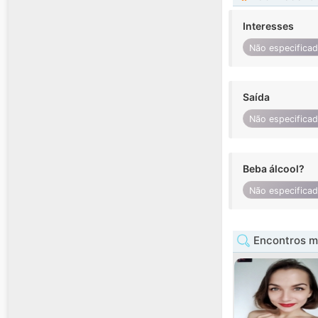
Interesses
Não especifica
Saída
Não especifica
Beba álcool?
Não especifica
Encontros mu