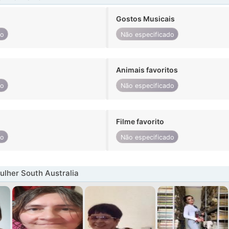
Gostos Musicais
do
Não especificado
Animais favoritos
do
Não especificado
Filme favorito
do
Não especificado
lher South Australia