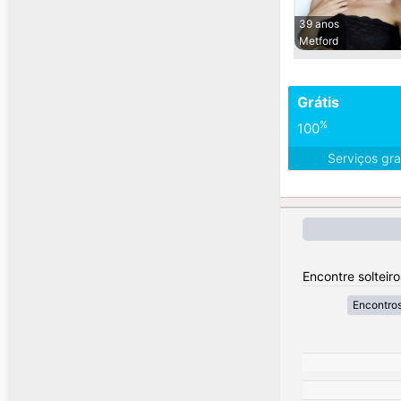
39 anos
Metford
Grátis
%
100
Serviços gra
Encontre solteiro
Encontros