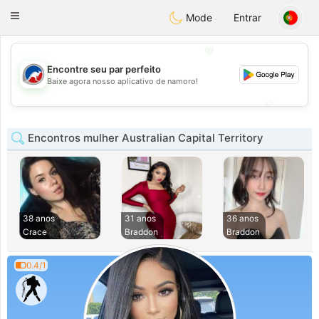
Australia
Chat
Toggle
Mode
Entrar
navigation
💖
Encontre seu par perfeito
💖
Baixe agora nosso aplicativo de namoro!
💕
💕
Encontros mulher Australian Capital Territory
38 anos
31 anos
36 anos
Crace
Braddon
Braddon
0.4/1