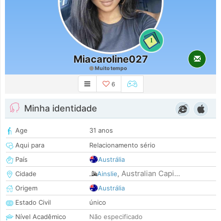
1
Miacaroline027
Muito tempo
6
Minha identidade
Age
31 anos
Aqui para
Relacionamento sério
País
Austrália
Australian Capi...
Cidade
Ainslie
,
Origem
Austrália
Estado Civil
único
Nível Acadêmico
Não especificado