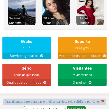
34 anos
38 anos
31 anos
Canberra
Crace
Braddon
Grátis
Suporte
%
100
100% grátis
Serviços gratuitos
Moderadores que escutam
Sério
Visitantes
perfis de qualidade
Muito visitado
Qualidade confirmada
O melhor
Trabalhamos duro para dar o melhor serviço, seja solidário por favor