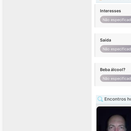
Interesses
Não especifica
Saída
Não especifica
Beba álcool?
Não especifica
Encontros h