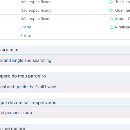
Não especificado
Ter filh
Não especificado
Quer ter
Não especificado
Mudar C
Entrar
A religiã
Entrar
obre mim
l and single and searching
pero do meu parceiro
ool and gentle that’s all I want
 que devem ser respeitados
foi personalizado
-me melhor