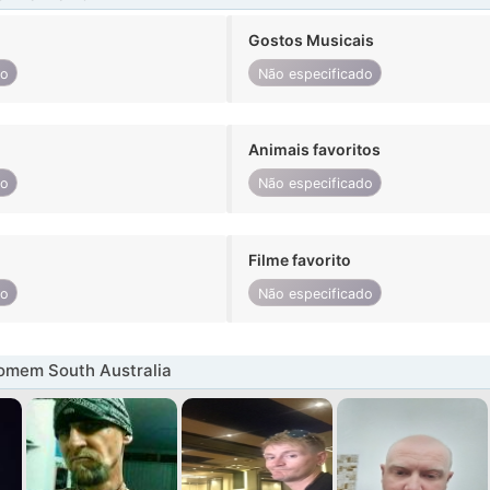
Gostos Musicais
do
Não especificado
Animais favoritos
do
Não especificado
Filme favorito
do
Não especificado
omem South Australia