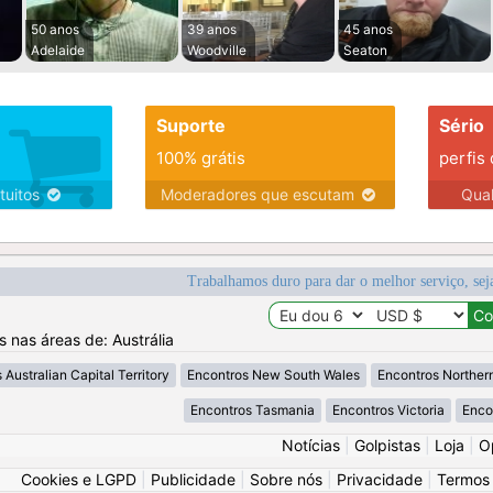
50 anos
39 anos
45 anos
Adelaide
Woodville
Seaton
Suporte
Sério
100% grátis
perfis
tuitos
Moderadores que escutam
Qua
Trabalhamos duro para dar o melhor serviço, sej
s nas áreas de: Austrália
 Australian Capital Territory
Encontros New South Wales
Encontros Northern
Encontros Tasmania
Encontros Victoria
Enco
Notícias
|
Golpistas
|
Loja
|
O
Cookies e LGPD
|
Publicidade
|
Sobre nós
|
Privacidade
|
Termos