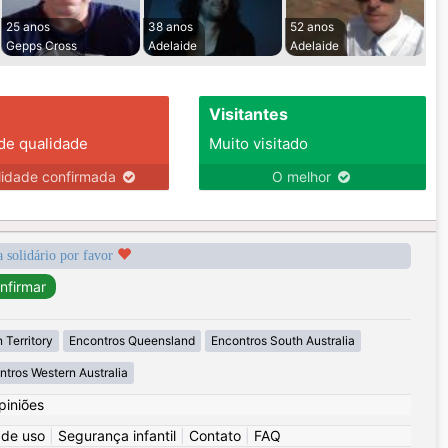
25 anos
38 anos
52 anos
Gepps Cross
Adelaide
Adelaide
Visitantes
 de qualidade
Muito visitado
lidade confirmada
O melhor
a solidário por favor
 Territory
Encontros Queensland
Encontros South Australia
ntros Western Australia
piniões
 de uso
|
Segurança infantil
|
Contato
|
FAQ