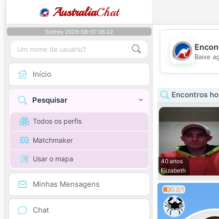
Australia
Chat
Sydney 2026-08-07 06:22
Encont
Baixe a
Início
Encontros ho
Pesquisar
Todos os perfis
Matchmaker
Usar o mapa
40 anos
Elizabeth
Minhas Mensagens
0.3/1
Chat