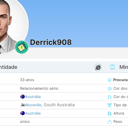
Derrick908
1
ntidade
Minh
33 anos
Procura
Relacionamento sério
Cor dos
Austrália
Cor do 
South Australia
Woodville
,
Tipo de
Austrália
Altura
único
Peso