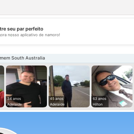
re seu par perfeito
💖
gora nosso aplicativo de namoro!
💕
mem South Australia
34 anos
45 anos
63 anos
Adelaide
Adelaide
Hilton