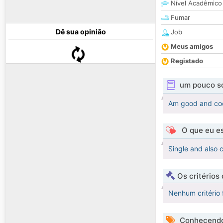
Nível Acadêmico
Fumar
Dê sua opinião
Job
Meus amigos
Registado
um pouco s
Am good and coo
O que eu es
Single and also c
Os critérios
Nenhum critério 
Conhecendo