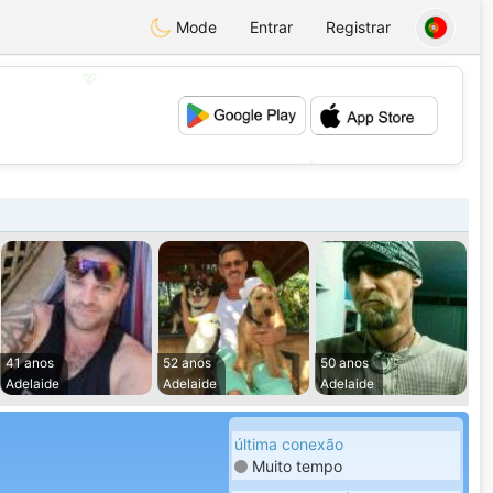
Mode
Entrar
Registrar
💖
💕
41 anos
52 anos
50 anos
Adelaide
Adelaide
Adelaide
última conexão
Muito tempo