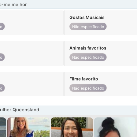
-me melhor
Gostos Musicais
do
Não especificado
Animais favoritos
do
Não especificado
Filme favorito
do
Não especificado
ulher Queensland