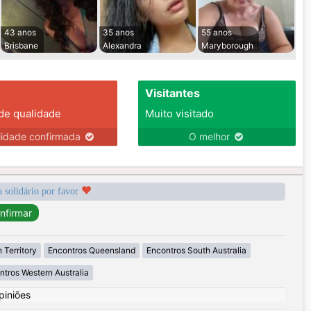
43 anos
35 anos
55 anos
Brisbane
Alexandra
Maryborough
Visitantes
 de qualidade
Muito visitado
lidade confirmada
O melhor
a solidário por favor
 Territory
Encontros Queensland
Encontros South Australia
ntros Western Australia
piniões