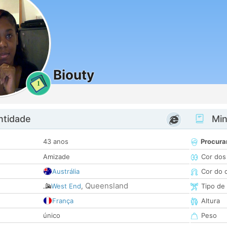
Biouty
1
ntidade
Minh
43 anos
Procura
Amizade
Cor dos
Austrália
Cor do 
Queensland
West End
,
Tipo de
França
Altura
único
Peso