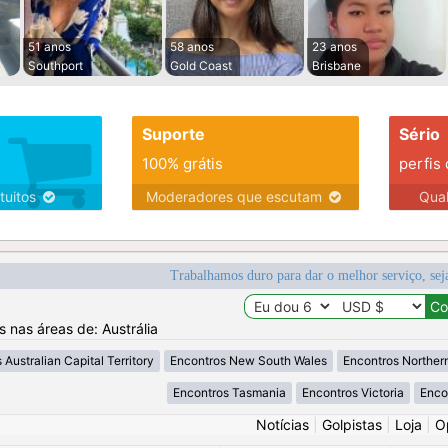
51 anos
58 anos
23 anos
Southport
Gold Coast
Brisbane
Suporte
Sério
100% grátis
perfis
tuitos
Moderadores que escutam
Qua
Trabalhamos duro para dar o melhor serviço, sej
s nas áreas de: Austrália
 Australian Capital Territory
Encontros New South Wales
Encontros Northern
Encontros Tasmania
Encontros Victoria
Enco
Notícias
|
Golpistas
|
Loja
|
O