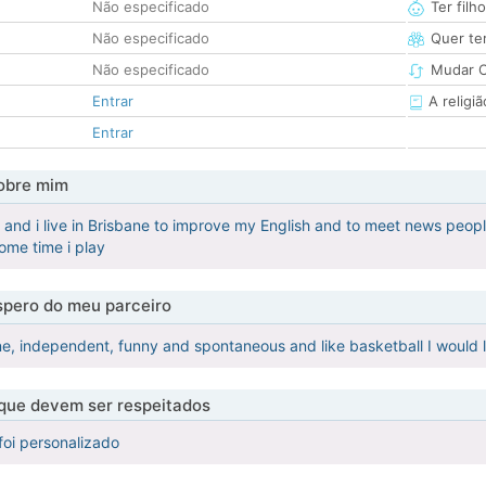
Não especificado
Ter filh
Não especificado
Quer ter
Não especificado
Mudar C
Entrar
A religiã
Entrar
obre mim
 and i live in Brisbane to improve my English and to meet news people
ome time i play
pero do meu parceiro
ne, independent, funny and spontaneous and like basketball I woul
 que devem ser respeitados
foi personalizado