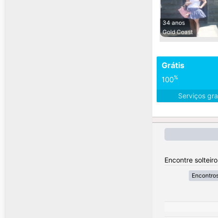
34 anos
Gold Coast
Grátis
%
100
Serviços gra
Encontre solteiro
Encontros