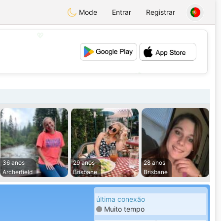
Mode
Entrar
Registrar
💖
💕
36 anos
29 anos
28 anos
Archerfield
Brisbane
Brisbane
última conexão
Muito tempo