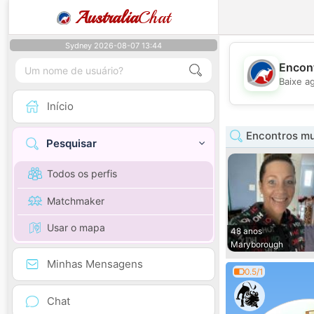
Australia
Chat
Sydney 2026-08-07 13:44
Encont
Baixe a
Início
Encontros mu
Pesquisar
Todos os perfis
Matchmaker
Usar o mapa
48 anos
Maryborough
Minhas Mensagens
0.5/1
Chat