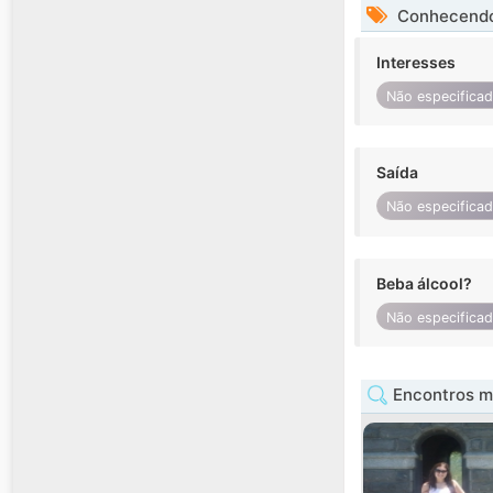
Conhecendo
Interesses
Não especifica
Saída
Não especifica
Beba álcool?
Não especifica
Encontros m