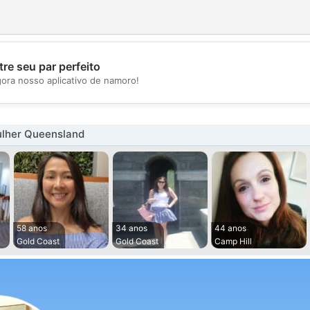
re seu par perfeito
💖
gora nosso aplicativo de namoro!
💕
lher Queensland
58 anos
34 anos
44 anos
Gold Coast
Gold Coast
Camp Hill