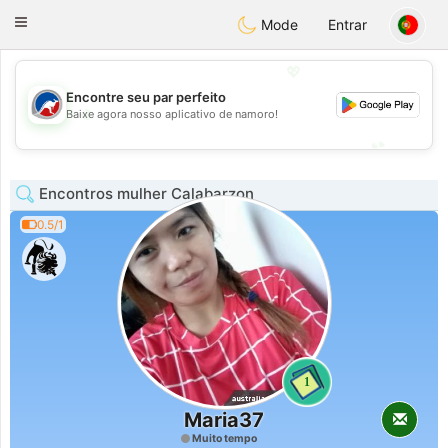
Australia
Chat
Toggle
Mode
Entrar
navigation
💖
Encontre seu par perfeito
💖
Baixe agora nosso aplicativo de namoro!
💕
💕
Encontros mulher Calabarzon
0.5/1
1
Maria37
Muito tempo