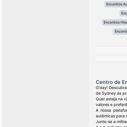
Encontros A
Enc
Encontros Hil
Encont
Centro de En
G'day! Descubra
de Sydney às pra
Quer esteja na v
valores e preferê
A nossa platafo
autênticas para 
Junte-se a milha