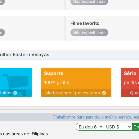
do
Não especificado
Filme favorito
do
Não especificado
ulher Eastern Visayas
Suporte
Sério
100% grátis
perfis
tuitos
Moderadores que escutam
Qua
Trabalhamos duro para dar o melhor serviço, sej
s nas áreas de: Filipinas