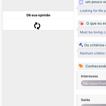
um pouco s
Looking for life 
Dê sua opinião
O que eu es
Must be loving c
Os critérios
Nenhum critério 
Conhecendo
Interesses
Não especifica
Saída