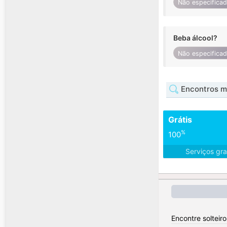
Não especifica
Beba álcool?
Não especifica
Encontros m
Grátis
%
100
Serviços gra
Encontre solteiro