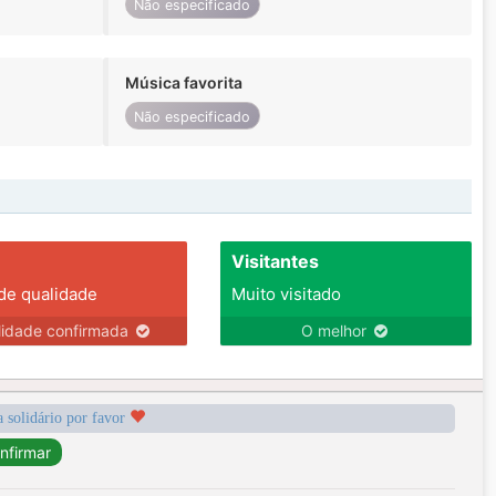
Não especificado
Música favorita
Não especificado
Visitantes
 de qualidade
Muito visitado
lidade confirmada
O melhor
a solidário por favor