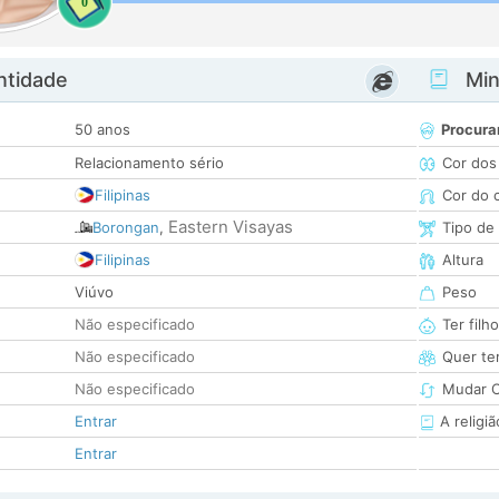
0
ntidade
Minh
50 anos
Procura
Relacionamento sério
Cor dos
Filipinas
Cor do 
Eastern Visayas
Borongan
,
Tipo de
Filipinas
Altura
Viúvo
Peso
Não especificado
Ter filh
Não especificado
Quer ter
Não especificado
Mudar C
Entrar
A religiã
Entrar