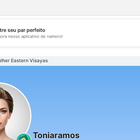
re seu par perfeito
💖
gora nosso aplicativo de namoro!
💕
lher Eastern Visayas
Toniaramos