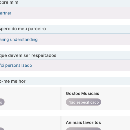
obre mim
partner
pero do meu parceiro
aring understanding
 que devem ser respeitados
foi personalizado
-me melhor
Gostos Musicais
do
Não especificado
Animais favoritos