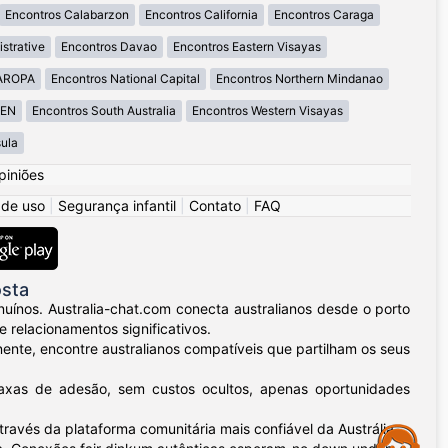
Encontros Calabarzon
Encontros California
Encontros Caraga
strative
Encontros Davao
Encontros Eastern Visayas
MAROPA
Encontros National Capital
Encontros Northern Mindanao
GEN
Encontros South Australia
Encontros Western Visayas
ula
piniões
 de uso
|
Segurança infantil
|
Contato
|
FAQ
osta
uínos. Australia-chat.com conecta australianos desde o porto
relacionamentos significativos.
nente, encontre australianos compatíveis que partilham os seus
taxas de adesão, sem custos ocultos, apenas oportunidades
ravés da plataforma comunitária mais confiável da Austrália.
Assistance