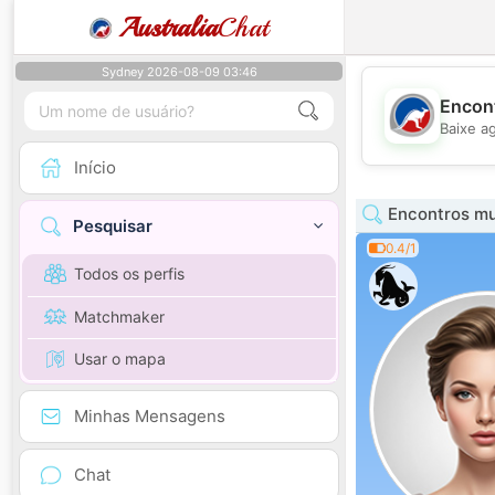
Australia
Chat
Sydney 2026-08-09 03:46
Encont
Baixe a
Início
Encontros mu
Pesquisar
0.4/1
Todos os perfis
Matchmaker
Usar o mapa
Minhas Mensagens
Chat