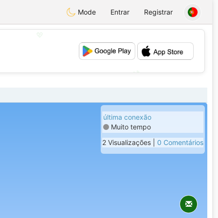
Mode
Entrar
Registrar
💖
💕
última conexão
Muito tempo
2 Visualizações |
0 Comentários