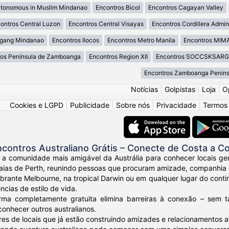
utonomous in Muslim Mindanao
Encontros Bicol
Encontros Cagayan Valley
ontros Central Luzon
Encontros Central Visayas
Encontros Cordillera Admini
agang Mindanao
Encontros Ilocos
Encontros Metro Manila
Encontros MI
ros Península de Zamboanga
Encontros Region XII
Encontros SOCCSKSAR
Encontros Zamboanga Penins
Notícias
|
Golpistas
|
Loja
|
O
Cookies e LGPD
|
Publicidade
|
Sobre nós
|
Privacidade
|
Termos
contros Australiano Grátis – Conecte de Costa a C
 a comunidade mais amigável da Austrália para conhecer locais gen
ias de Perth, reunindo pessoas que procuram amizade, companhia e 
ibrante Melbourne, na tropical Darwin ou em qualquer lugar do conti
ncias de estilo de vida.
rma completamente gratuita elimina barreiras à conexão – sem 
conhecer outros australianos.
res de locais que já estão construindo amizades e relacionamentos at