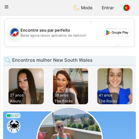
Australia
Chat
Toggle
Mode
Entrar
navigation
💖
Encontre seu par perfeito
💖
Baixe agora nosso aplicativo de namoro!
💕
💕
Encontros mulher New South Wales
27 anos
38 anos
41 anos
Albury
The Rocks
The Rocks
0.6/1