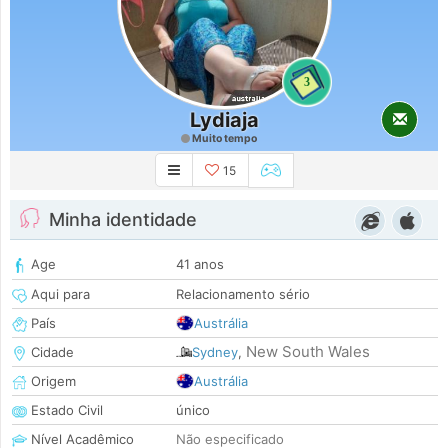
3
Lydiaja
Muito tempo
15
Minha identidade
Age
41 anos
Aqui para
Relacionamento sério
País
Austrália
New South Wales
Cidade
Sydney
,
Origem
Austrália
Estado Civil
único
Nível Acadêmico
Não especificado