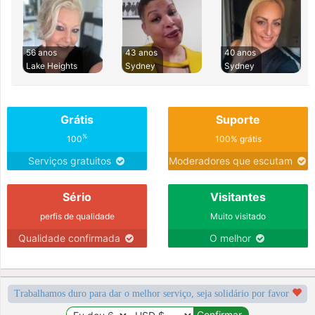
56 anos
43 anos
40 anos
Lake Heights
Sydney
Sydney
Grátis
Suporte
%
100
100% grátis
Serviços gratuitos
Moderadores que escutam
Sério
Visitantes
perfis de qualidade
Muito visitado
Qualidade confirmada
O melhor
Trabalhamos duro para dar o melhor serviço, seja solidário por favor