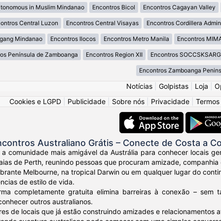
utonomous in Muslim Mindanao
Encontros Bicol
Encontros Cagayan Valley
ontros Central Luzon
Encontros Central Visayas
Encontros Cordillera Admini
agang Mindanao
Encontros Ilocos
Encontros Metro Manila
Encontros MI
ros Península de Zamboanga
Encontros Region XII
Encontros SOCCSKSAR
Encontros Zamboanga Penins
Notícias
|
Golpistas
|
Loja
|
O
Cookies e LGPD
|
Publicidade
|
Sobre nós
|
Privacidade
|
Termos
contros Australiano Grátis – Conecte de Costa a C
 a comunidade mais amigável da Austrália para conhecer locais gen
ias de Perth, reunindo pessoas que procuram amizade, companhia e 
ibrante Melbourne, na tropical Darwin ou em qualquer lugar do conti
ncias de estilo de vida.
rma completamente gratuita elimina barreiras à conexão – sem 
conhecer outros australianos.
res de locais que já estão construindo amizades e relacionamentos at