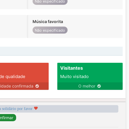
Não especificado
Música favorita
Não especificado
Visitantes
 de qualidade
Muito visitado
lidade confirmada
O melhor
a solidário por favor