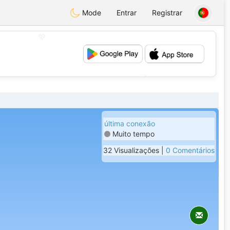
Mode
Entrar
Registrar
💖
💕
última conexão
Muito tempo
32 Visualizações |
0 Comentários