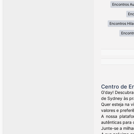
Encontros A
Enc
Encontros Hil
Encont
Centro de En
G'day! Descubra
de Sydney às pra
Quer esteja na v
valores e preferê
A nossa platafo
autênticas para 
Junte-se a milha