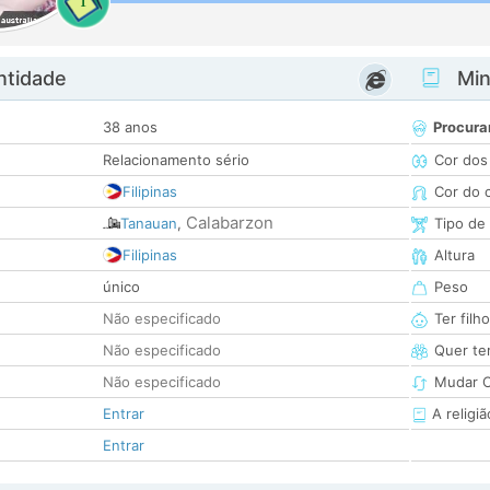
1
ntidade
Minh
38 anos
Procura
Relacionamento sério
Cor dos
Filipinas
Cor do 
Calabarzon
Tanauan
,
Tipo de
Filipinas
Altura
único
Peso
Não especificado
Ter filh
Não especificado
Quer ter
Não especificado
Mudar C
Entrar
A religiã
Entrar