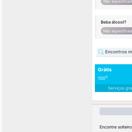
Não especifica
Beba álcool?
Não especifica
Encontros m
Grátis
%
100
Serviços gra
Encontre solteiro