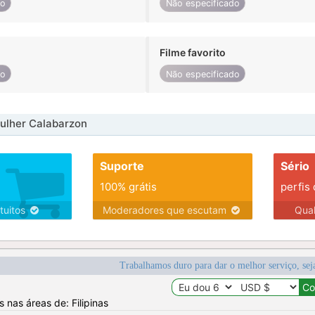
do
Não especificado
Filme favorito
do
Não especificado
ulher Calabarzon
Suporte
Sério
100% grátis
perfis
tuitos
Moderadores que escutam
Qua
Trabalhamos duro para dar o melhor serviço, sej
s nas áreas de: Filipinas