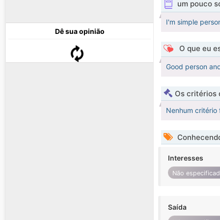
um pouco s
I'm simple perso
Dê sua opinião
O que eu es
Good person and
Os critérios
Nenhum critério 
Conhecendo
Interesses
Não especifica
Saída