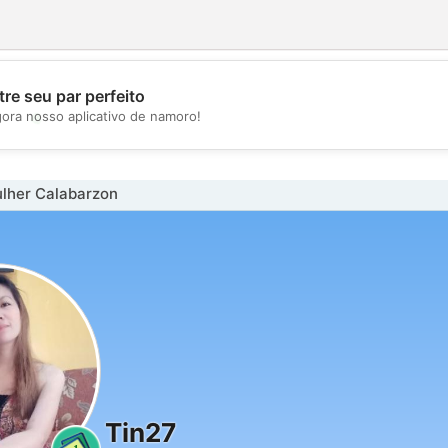
re seu par perfeito
💖
gora nosso aplicativo de namoro!
💕
lher Calabarzon
Tin27