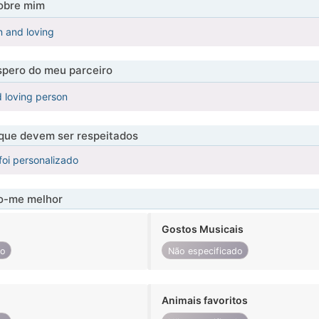
obre mim
n and loving
pero do meu parceiro
 loving person
 que devem ser respeitados
foi personalizado
-me melhor
Gostos Musicais
do
Não especificado
Animais favoritos