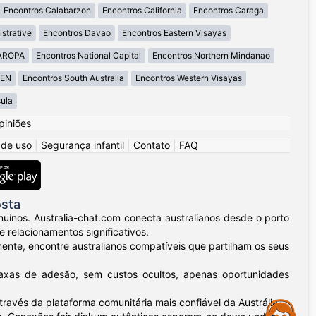
Encontros Calabarzon
Encontros California
Encontros Caraga
strative
Encontros Davao
Encontros Eastern Visayas
MAROPA
Encontros National Capital
Encontros Northern Mindanao
GEN
Encontros South Australia
Encontros Western Visayas
ula
piniões
 de uso
|
Segurança infantil
|
Contato
|
FAQ
osta
uínos. Australia-chat.com conecta australianos desde o porto
relacionamentos significativos.
nente, encontre australianos compatíveis que partilham os seus
taxas de adesão, sem custos ocultos, apenas oportunidades
ravés da plataforma comunitária mais confiável da Austrália.
Assistance