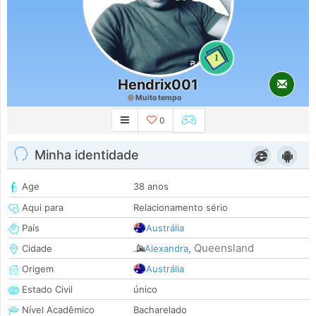
1
Hendrix001
Muito tempo
0
Minha identidade
Age
38 anos
Aqui para
Relacionamento sério
País
Austrália
Queensland
Cidade
Alexandra
,
Origem
Austrália
Estado Civil
único
Nível Acadêmico
Bacharelado