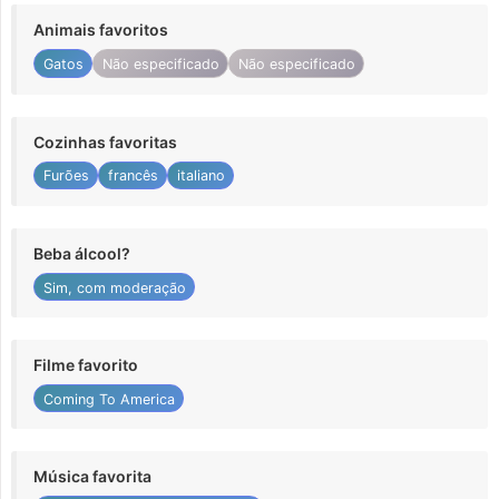
Animais favoritos
Gatos
Não especificado
Não especificado
Cozinhas favoritas
Furões
francês
italiano
Beba álcool?
Sim, com moderação
Filme favorito
Coming To America
Música favorita