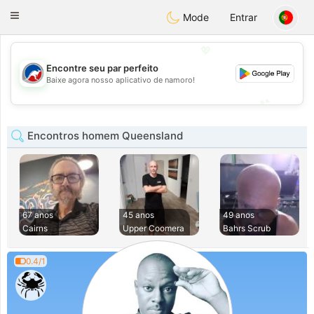
Australia
Chat
Toggle
Mode
Entrar
navigation
💖
Encontre seu par perfeito
💖
Baixe agora nosso aplicativo de namoro!
💕
💕
Encontros homem Queensland
67 anos
45 anos
49 anos
Cairns
Upper Coomera
Bahrs Scrub
0.4/1