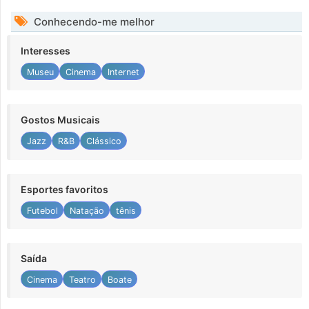
Conhecendo-me melhor
Interesses
Museu
Cinema
Internet
Gostos Musicais
Jazz
R&B
Clássico
Esportes favoritos
Futebol
Natação
tênis
Saída
Cinema
Teatro
Boate