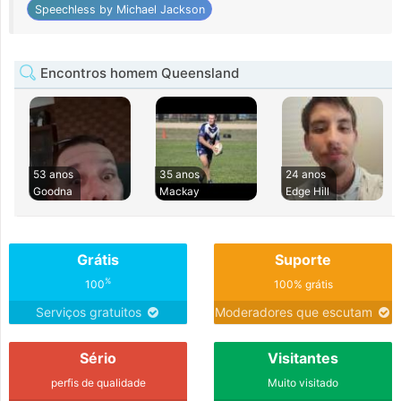
Speechless by Michael Jackson
Encontros homem Queensland
53 anos
35 anos
24 anos
Goodna
Mackay
Edge Hill
Grátis
Suporte
%
100
100% grátis
Serviços gratuitos
Moderadores que escutam
Sério
Visitantes
perfis de qualidade
Muito visitado