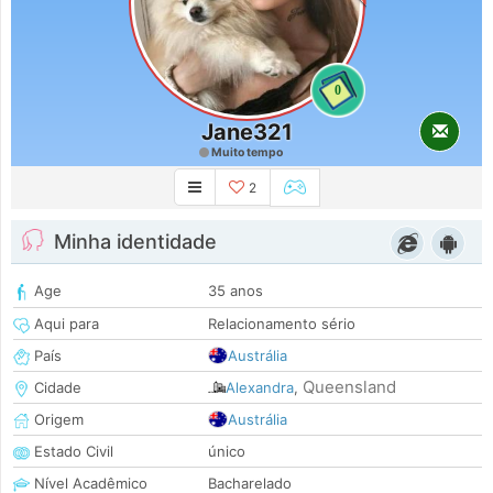
0
Jane321
Muito tempo
2
Minha identidade
Age
35 anos
Aqui para
Relacionamento sério
País
Austrália
Queensland
Cidade
Alexandra
,
Origem
Austrália
Estado Civil
único
Nível Acadêmico
Bacharelado