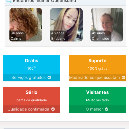
Encontros mulher Queensland
36 anos
46 anos
45 anos
Cairns
Brisbane
Chermside
Grátis
Suporte
%
100
100% grátis
Serviços gratuitos
Moderadores que escutam
Sério
Visitantes
perfis de qualidade
Muito visitado
Qualidade confirmada
O melhor