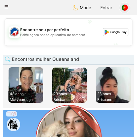
Australia
Chat
Toggle
Mode
Entrar
navigation
💖
Encontre seu par perfeito
💖
Baixe agora nosso aplicativo de namoro!
💕
💕
Encontros mulher Queensland
48 anos
29 anos
23 anos
Maryborough
Brisbane
Brisbane
Banido
0/1