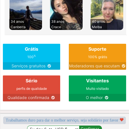
34 anos
38 anos
40 anos
Canberra
Crace
Melba
Grátis
Suporte
%
100
100% grátis
Serviços gratuitos
Moderadores que escutam
Sério
Visitantes
perfis de qualidade
Muito visitado
Qualidade confirmada
O melhor
Trabalhamos duro para dar o melhor serviço, seja solidário por favor