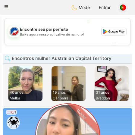
Australia
Chat
Toggle
Mode
Entrar
navigation
💖
Encontre seu par perfeito
💖
Baixe agora nosso aplicativo de namoro!
💕
💕
Encontros mulher Australian Capital Territory
40 anos
19 anos
31 anos
Melba
Canberra
Braddon
Banido
0/1