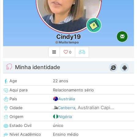
0
Cindy19
Muito tempo
0
Minha identidade
Age
22 anos
Aqui para
Relacionamento sério
País
Austrália
Australian Capi...
Cidade
Canberra
,
Origem
Nigéria
Estado Civil
único
Nível Acadêmico
Ensino médio