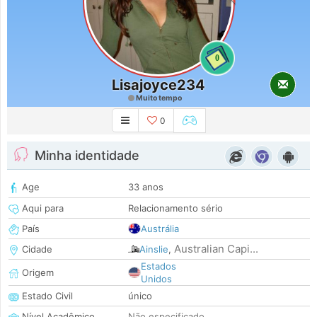
0
Lisajoyce234
Muito tempo
0
Minha identidade
Age
33 anos
Aqui para
Relacionamento sério
País
Austrália
Australian Capi...
Cidade
Ainslie
,
Estados
Origem
Unidos
Estado Civil
único
Nível Acadêmico
Não especificado