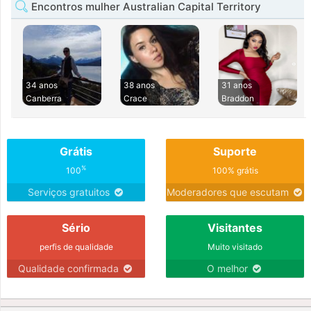
Encontros mulher Australian Capital Territory
34 anos
38 anos
31 anos
Canberra
Crace
Braddon
Grátis
Suporte
%
100
100% grátis
Serviços gratuitos
Moderadores que escutam
Sério
Visitantes
perfis de qualidade
Muito visitado
Qualidade confirmada
O melhor