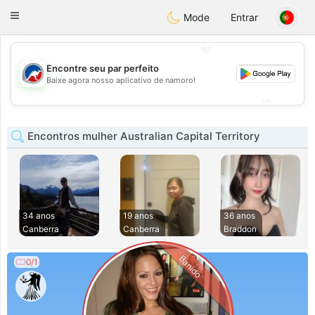
Australia
Chat
Toggle
Mode
Entrar
navigation
💖
Encontre seu par perfeito
💖
Baixe agora nosso aplicativo de namoro!
💕
💕
Encontros mulher Australian Capital Territory
34 anos
19 anos
36 anos
Canberra
Canberra
Braddon
Banido
0/1