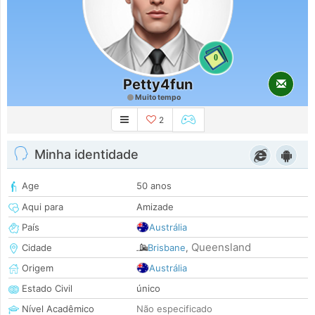
0
Petty4fun
Muito tempo
2
Minha identidade
Age
50 anos
Aqui para
Amizade
País
Austrália
Queensland
Cidade
Brisbane
,
Origem
Austrália
Estado Civil
único
Nível Acadêmico
Não especificado