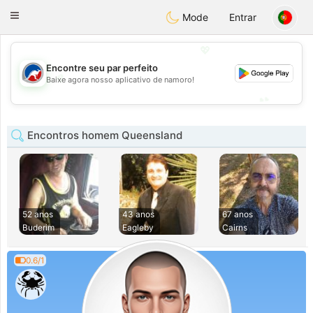
Australia
Chat
Toggle
Mode
Entrar
navigation
💖
Encontre seu par perfeito
💖
Baixe agora nosso aplicativo de namoro!
💕
💕
Encontros homem Queensland
52 anos
43 anos
67 anos
Buderim
Eagleby
Cairns
0.6/1