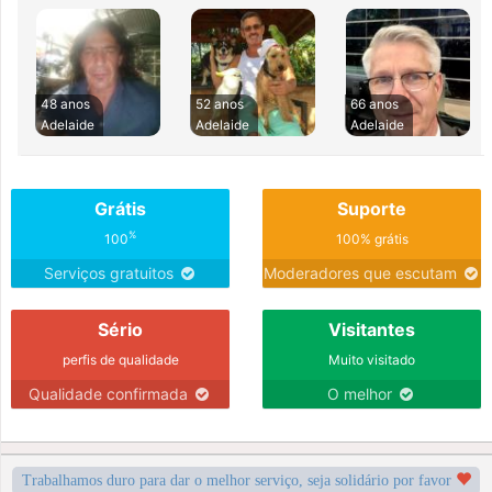
48 anos
52 anos
66 anos
Adelaide
Adelaide
Adelaide
Grátis
Suporte
%
100
100% grátis
Serviços gratuitos
Moderadores que escutam
Sério
Visitantes
perfis de qualidade
Muito visitado
Qualidade confirmada
O melhor
Trabalhamos duro para dar o melhor serviço, seja solidário por favor