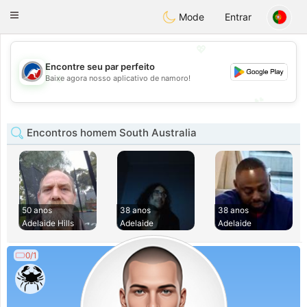
Australia
Chat
Toggle
Mode
Entrar
navigation
💖
Encontre seu par perfeito
💖
Baixe agora nosso aplicativo de namoro!
💕
💕
Encontros homem South Australia
50 anos
38 anos
38 anos
Adelaide Hills
Adelaide
Adelaide
0/1