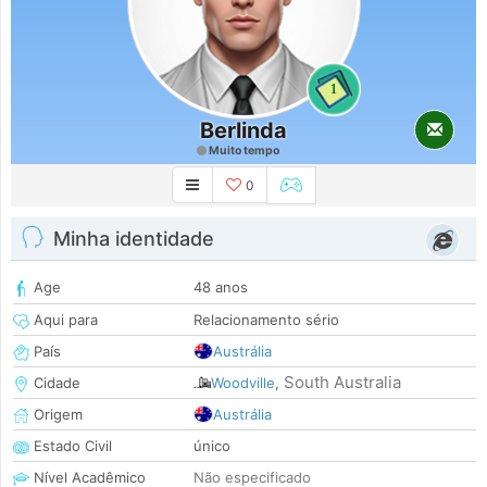
1
Berlinda
Muito tempo
0
Minha identidade
Age
48 anos
Aqui para
Relacionamento sério
País
Austrália
South Australia
Cidade
Woodville
,
Origem
Austrália
Estado Civil
único
Nível Acadêmico
Não especificado