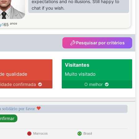
expectations and no illusions. Still happy to
chat if you wish.
anos
y1
65
Pesquisar por critérios
Visitantes
 de qualidade
Muito visitado
lidade confirmada
O melhor
a solidário por favor
Marrocos
Brasil