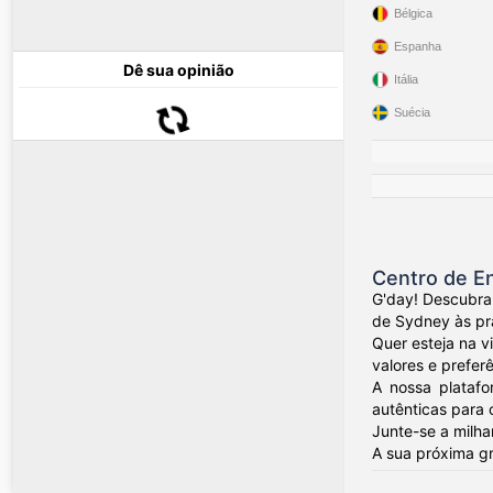
Bélgica
Espanha
Dê sua opinião
Itália
Suécia
Centro de En
G'day! Descubra
de Sydney às pra
Quer esteja na v
valores e preferê
A nossa platafo
autênticas para 
Junte-se a milha
A sua próxima g