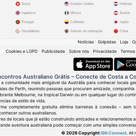
Suíça
Estados Unidos
Holanda
Inglaterra
México
Áustria
Portugal
Colômbia
Japão
Desabilitado
Animais de estimação
China
Notícias
|
Golpistas
|
Loja
|
O
Cookies e LGPD
|
Publicidade
|
Sobre nós
|
Privacidade
|
Termos
contros Australiano Grátis – Conecte de Costa a C
 a comunidade mais amigável da Austrália para conhecer locais gen
ias de Perth, reunindo pessoas que procuram amizade, companhia e 
ibrante Melbourne, na tropical Darwin ou em qualquer lugar do conti
ncias de estilo de vida.
rma completamente gratuita elimina barreiras à conexão – sem 
conhecer outros australianos.
res de locais que já estão construindo amizades e relacionamentos at
rande aventura australiana pode começar com uma simples conversa
© 2026 Copyright
ISN Connect
.
All 