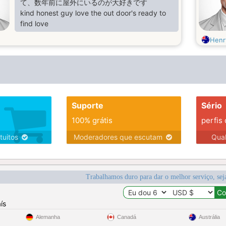
て、数年前に屋外にいるのが大好きです
kind honest guy love the out door's ready to
find love
Henr
Suporte
Sério
100% grátis
perfis
tuitos
Moderadores que escutam
Qua
Trabalhamos duro para dar o melhor serviço, sej
ís
Alemanha
Canadá
Austrália