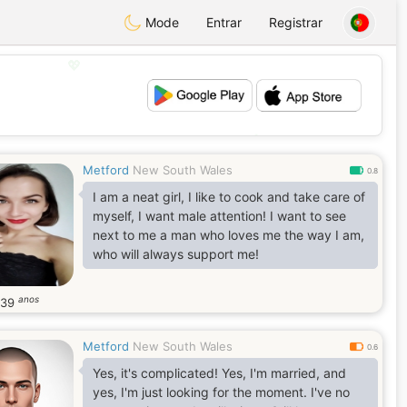
Mode
Entrar
Registrar
💖
💕
Metford
New South Wales
0.8
I am a neat girl, I like to cook and take care of
myself, I want male attention! I want to see
next to me a man who loves me the way I am,
who will always support me!
anos
39
Metford
New South Wales
0.6
Yes, it's complicated! Yes, I'm married, and
yes, I'm just looking for the moment. I've no