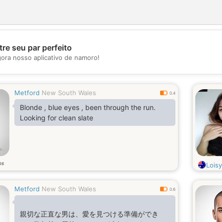
re seu par perfeito
gora nosso aplicativo de namoro!
💖
💕
Metford
New South Wales
0.4
Blonde , blue eyes , been through the run.
Looking for clean slate
os
Loisy
Metford
New South Wales
0.6
親切な正直な男は、愛を見つける準備ができ