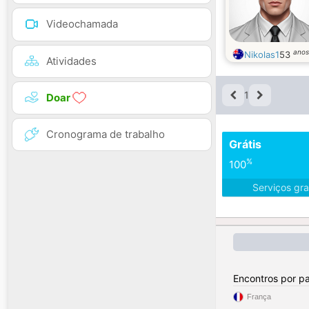
Videochamada
anos
Nikolas1
53
Atividades
1
Doar
Cronograma de trabalho
Grátis
%
100
Serviços gra
Encontros por pa
França