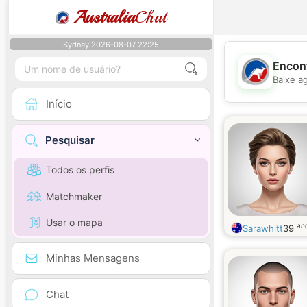
Australia
Chat
Sydney 2026-08-07 22:25
Encont
Baixe a
Início
Pesquisar
Todos os perfis
Matchmaker
Usar o mapa
an
Sarawhitt
39
Minhas Mensagens
Chat