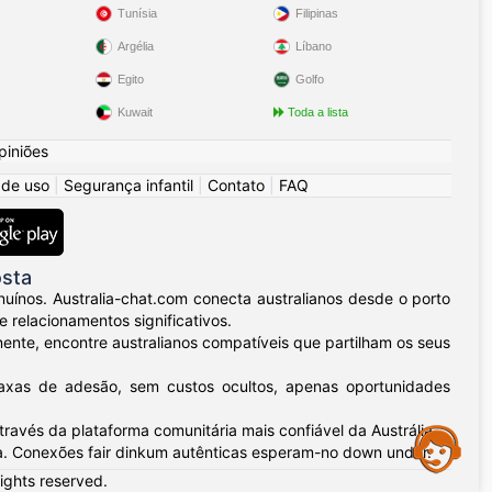
Tunísia
Filipinas
Argélia
Líbano
Egito
Golfo
Kuwait
Toda a lista
piniões
 de uso
|
Segurança infantil
|
Contato
|
FAQ
osta
uínos. Australia-chat.com conecta australianos desde o porto
relacionamentos significativos.
nente, encontre australianos compatíveis que partilham os seus
taxas de adesão, sem custos ocultos, apenas oportunidades
ravés da plataforma comunitária mais confiável da Austrália.
Assistance
. Conexões fair dinkum autênticas esperam-no down under.
rights reserved.