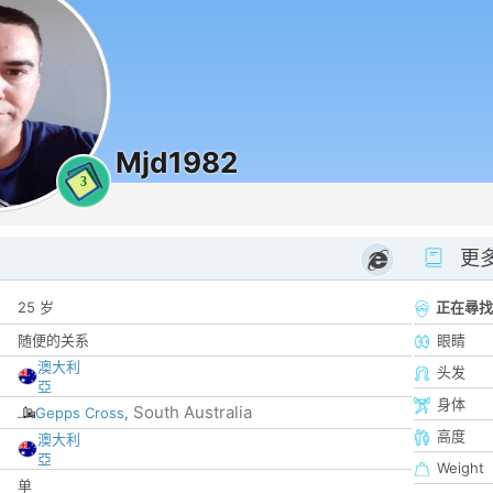
Mjd1982
3
更
25 岁
正在尋找
随便的关系
眼睛
澳大利
头发
亞
身体
South Australia
Gepps Cross
,
高度
澳大利
亞
Weight
单