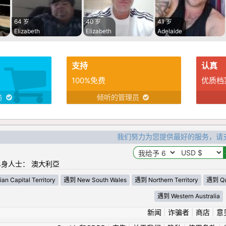
64 岁
40 岁
41 岁
Elizabeth
Elizabeth
Adelaide
支持
认真
100%免费
优质档
务
倾听的管理员
我们努力为您提供最好的服务，请
身人士： 澳大利亞
an Capital Territory
遇到 New South Wales
遇到 Northern Territory
遇到 Qu
遇到 Western Australia
新闻
|
诈骗者
|
商店
|
意