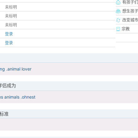
有孩子
未标明
想生孩
未标明
改变城市
未标明
宗教
登录
登录
ng .animal lover
伴侣成为
es animals .ohnest
标准