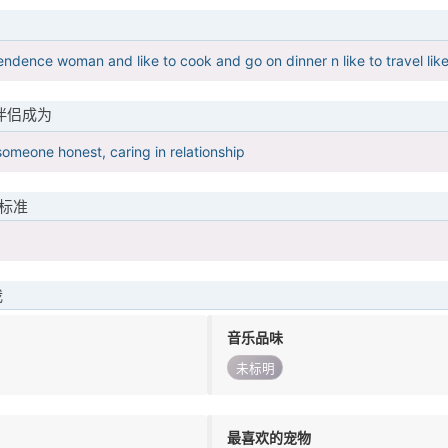
endence woman and like to cook and go on dinner n like to travel lik
伴侣成为
someone honest, caring in relationship
标准
我
音乐品味
未标明
最喜欢的宠物