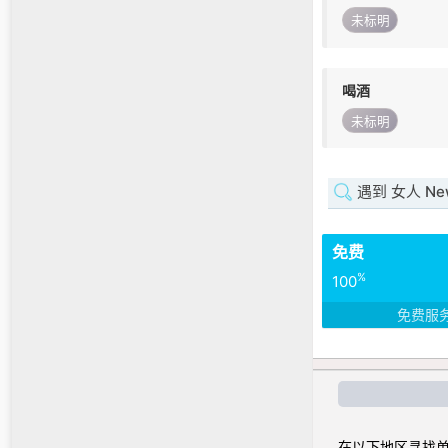
未标明
喝酒
未标明
遇到 女人 New
免费
%
100
免费服
在以下地区寻找单