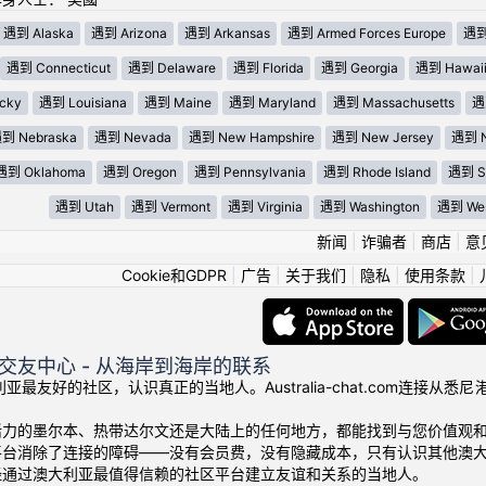
遇到 Alaska
遇到 Arizona
遇到 Arkansas
遇到 Armed Forces Europe
遇到 
遇到 Connecticut
遇到 Delaware
遇到 Florida
遇到 Georgia
遇到 Hawai
cky
遇到 Louisiana
遇到 Maine
遇到 Maryland
遇到 Massachusetts
遇
到 Nebraska
遇到 Nevada
遇到 New Hampshire
遇到 New Jersey
遇到 N
遇到 Oklahoma
遇到 Oregon
遇到 Pennsylvania
遇到 Rhode Island
遇到 So
遇到 Utah
遇到 Vermont
遇到 Virginia
遇到 Washington
遇到 West
新闻
|
诈骗者
|
商店
|
意
Cookie和GDPR
|
广告
|
关于我们
|
隐私
|
使用条款
|
交友中心 - 从海岸到海岸的联系
澳大利亚最友好的社区，认识真正的当地人。Australia-chat.com
活力的墨尔本、热带达尔文还是大陆上的任何地方，都能找到与您价值观
平台消除了连接的障碍——没有会员费，没有隐藏成本，只有认识其他澳
经通过澳大利亚最值得信赖的社区平台建立友谊和关系的当地人。