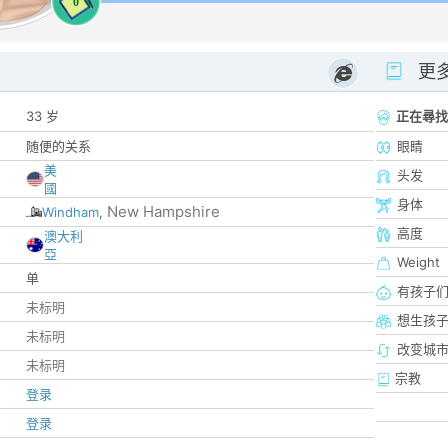
0
更
33 岁
正在尋找
随便的关系
眼睛
美
头发
國
身体
New Hampshire
Windham
,
高度
澳大利
亞
Weight
单
有孩子
未标明
想生孩
未标明
改变城市
未标明
宗教
登录
登录