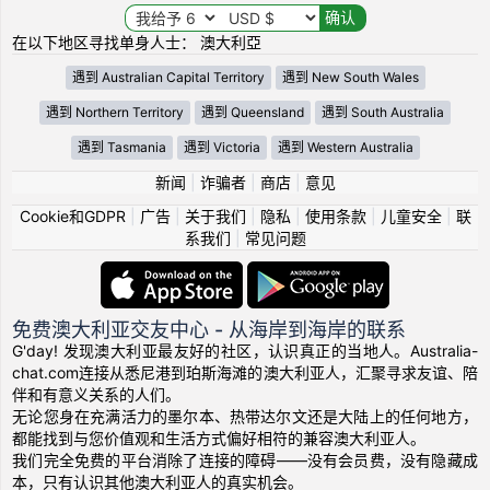
在以下地区寻找单身人士： 澳大利亞
遇到 Australian Capital Territory
遇到 New South Wales
遇到 Northern Territory
遇到 Queensland
遇到 South Australia
遇到 Tasmania
遇到 Victoria
遇到 Western Australia
新闻
|
诈骗者
|
商店
|
意见
Cookie和GDPR
|
广告
|
关于我们
|
隐私
|
使用条款
|
儿童安全
|
联
系我们
|
常见问题
免费澳大利亚交友中心 - 从海岸到海岸的联系
G'day! 发现澳大利亚最友好的社区，认识真正的当地人。Australia-
chat.com连接从悉尼港到珀斯海滩的澳大利亚人，汇聚寻求友谊、陪
伴和有意义关系的人们。
无论您身在充满活力的墨尔本、热带达尔文还是大陆上的任何地方，
都能找到与您价值观和生活方式偏好相符的兼容澳大利亚人。
我们完全免费的平台消除了连接的障碍——没有会员费，没有隐藏成
本，只有认识其他澳大利亚人的真实机会。