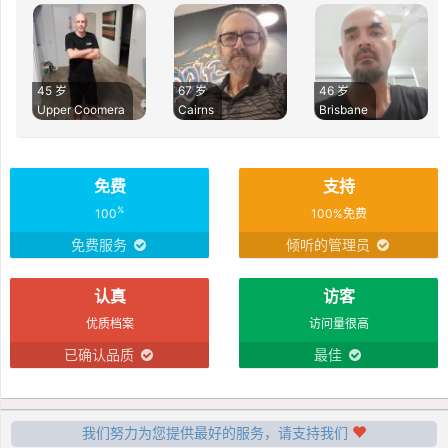
45 岁
67 岁
46 岁
Upper Coomera
Cairns
Brisbane
免费
支持
%
100
100%免费
免费服务
倾听的管理员
认真
访客
优质档案
访问量很高
已确认品质
最佳
我们努力为您提供最好的服务，请支持我们