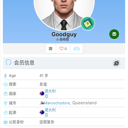
0
Goodguy
長時間
0
会员信息
Age
41 岁
搜索
友谊
澳大利
国家
亞
Queensland
城市
Maroochydore
,
澳大利
起源
亞
公民身份
这很复杂