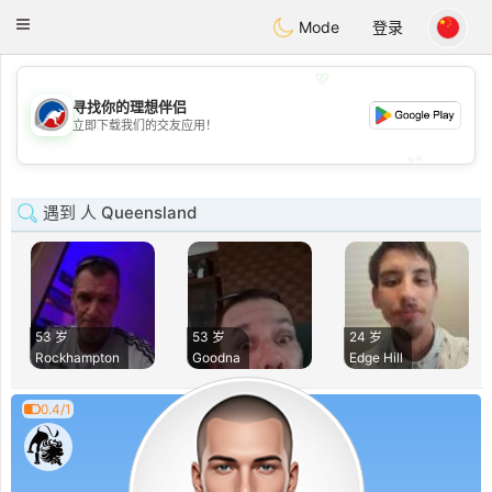
Australia
Chat
Toggle
Mode
登录
navigation
💖
寻找你的理想伴侣
💖
立即下载我们的交友应用！
💕
💕
遇到 人 Queensland
53 岁
53 岁
24 岁
Rockhampton
Goodna
Edge Hill
0.4/1