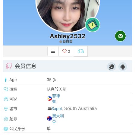
1
Ashley2532
長時間
3
会员信息
Age
35 岁
搜索
认真的关系
菲律
国家
賓
South Australia
城市
Sapol
,
澳大利
起源
亞
公民身份
单