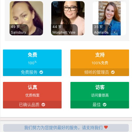
49 岁
44 岁
35 岁
Salisbury
Morphett Vale
Adelaide
免费
支持
%
100
100%免费
免费服务
倾听的管理员
认真
访客
优质档案
访问量很高
已确认品质
最佳
我们努力为您提供最好的服务，请支持我们