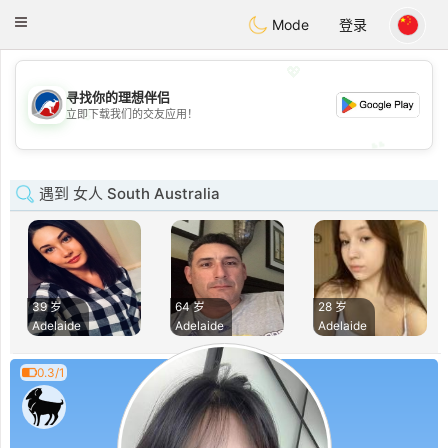
Australia
Chat
Toggle
Mode
登录
navigation
💖
寻找你的理想伴侣
💖
立即下载我们的交友应用！
💕
💕
遇到 女人 South Australia
39 岁
64 岁
28 岁
Adelaide
Adelaide
Adelaide
0.3/1