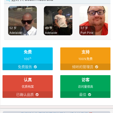
52 岁
40 岁
37 岁
Adelaide
Adelaide
Port Pirie
免费
支持
%
100
100%免费
免费服务
倾听的管理员
认真
访客
优质档案
访问量很高
已确认品质
最佳