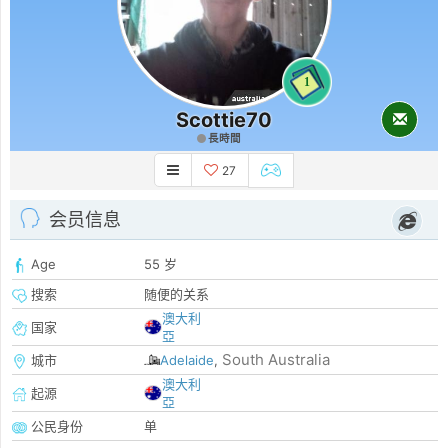
1
Scottie70
長時間
27
会员信息
Age
55 岁
搜索
随便的关系
澳大利
国家
亞
South Australia
城市
Adelaide
,
澳大利
起源
亞
公民身份
单