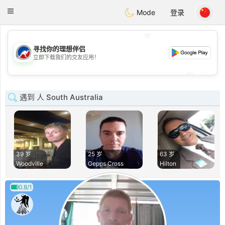
Australia
Chat
Toggle
Mode
登录
navigation
💖
寻找你的理想伴侣
💖
立即下载我们的交友应用！
💕
💕
遇到 人 South Australia
39 岁
25 岁
63 岁
Woodville
Gepps Cross
Hilton
0.8/1