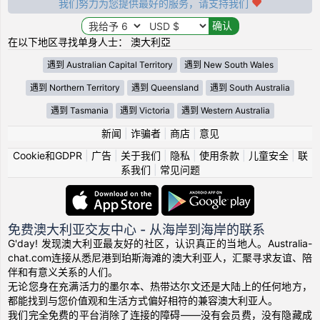
我们努力为您提供最好的服务，请支持我们
在以下地区寻找单身人士： 澳大利亞
遇到 Australian Capital Territory
遇到 New South Wales
遇到 Northern Territory
遇到 Queensland
遇到 South Australia
遇到 Tasmania
遇到 Victoria
遇到 Western Australia
新闻
|
诈骗者
|
商店
|
意见
Cookie和GDPR
|
广告
|
关于我们
|
隐私
|
使用条款
|
儿童安全
|
联
系我们
|
常见问题
免费澳大利亚交友中心 - 从海岸到海岸的联系
G'day! 发现澳大利亚最友好的社区，认识真正的当地人。Australia-
chat.com连接从悉尼港到珀斯海滩的澳大利亚人，汇聚寻求友谊、陪
伴和有意义关系的人们。
无论您身在充满活力的墨尔本、热带达尔文还是大陆上的任何地方，
都能找到与您价值观和生活方式偏好相符的兼容澳大利亚人。
我们完全免费的平台消除了连接的障碍——没有会员费，没有隐藏成