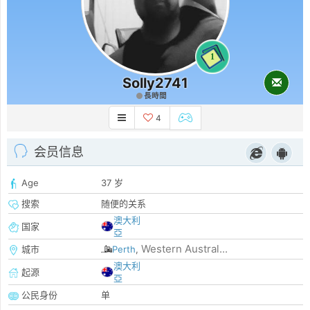
1
Solly2741
長時間
4
会员信息
Age
37 岁
搜索
随便的关系
澳大利
国家
亞
Western Austral...
城市
Perth
,
澳大利
起源
亞
公民身份
单