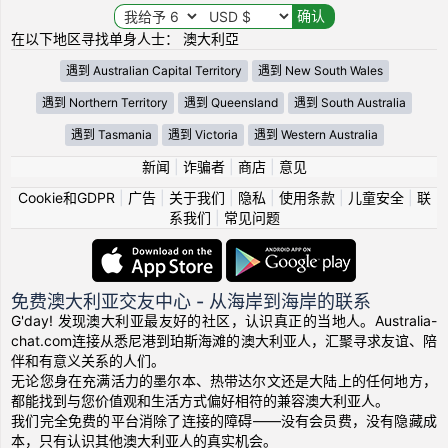
在以下地区寻找单身人士： 澳大利亞
遇到 Australian Capital Territory
遇到 New South Wales
遇到 Northern Territory
遇到 Queensland
遇到 South Australia
遇到 Tasmania
遇到 Victoria
遇到 Western Australia
新闻
|
诈骗者
|
商店
|
意见
Cookie和GDPR
|
广告
|
关于我们
|
隐私
|
使用条款
|
儿童安全
|
联
系我们
|
常见问题
免费澳大利亚交友中心 - 从海岸到海岸的联系
G'day! 发现澳大利亚最友好的社区，认识真正的当地人。Australia-
chat.com连接从悉尼港到珀斯海滩的澳大利亚人，汇聚寻求友谊、陪
伴和有意义关系的人们。
无论您身在充满活力的墨尔本、热带达尔文还是大陆上的任何地方，
都能找到与您价值观和生活方式偏好相符的兼容澳大利亚人。
我们完全免费的平台消除了连接的障碍——没有会员费，没有隐藏成
本，只有认识其他澳大利亚人的真实机会。