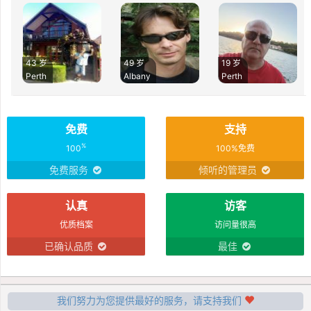
43 岁
49 岁
19 岁
Perth
Albany
Perth
免费
支持
%
100
100%免费
免费服务
倾听的管理员
认真
访客
优质档案
访问量很高
已确认品质
最佳
我们努力为您提供最好的服务，请支持我们