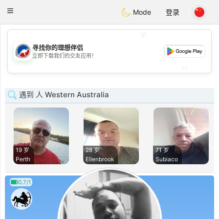
Australia
Chat
Toggle
Mode
登录
navigation
💖
寻找你的理想伴侣
💖
立即下载我们的交友应用！
💕
💕
遇到 人 Western Australia
19 岁
28 岁
71 岁
Perth
Ellenbrook
Subiaco
0.7/1