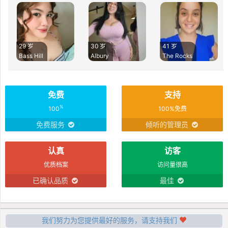
29 岁
30 岁
41 岁
Bass Hill
Albury
The Rocks
免费
支持
%
100
100%免费
免费服务
倾听的管理员
认真
访客
优质档案
访问量很高
已确认品质
最佳
我们努力为您提供最好的服务，请支持我们