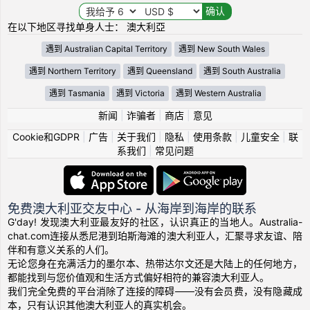
在以下地区寻找单身人士： 澳大利亞
遇到 Australian Capital Territory
遇到 New South Wales
遇到 Northern Territory
遇到 Queensland
遇到 South Australia
遇到 Tasmania
遇到 Victoria
遇到 Western Australia
新闻
|
诈骗者
|
商店
|
意见
Cookie和GDPR
|
广告
|
关于我们
|
隐私
|
使用条款
|
儿童安全
|
联
系我们
|
常见问题
免费澳大利亚交友中心 - 从海岸到海岸的联系
G'day! 发现澳大利亚最友好的社区，认识真正的当地人。Australia-
chat.com连接从悉尼港到珀斯海滩的澳大利亚人，汇聚寻求友谊、陪
伴和有意义关系的人们。
无论您身在充满活力的墨尔本、热带达尔文还是大陆上的任何地方，
都能找到与您价值观和生活方式偏好相符的兼容澳大利亚人。
我们完全免费的平台消除了连接的障碍——没有会员费，没有隐藏成
本，只有认识其他澳大利亚人的真实机会。