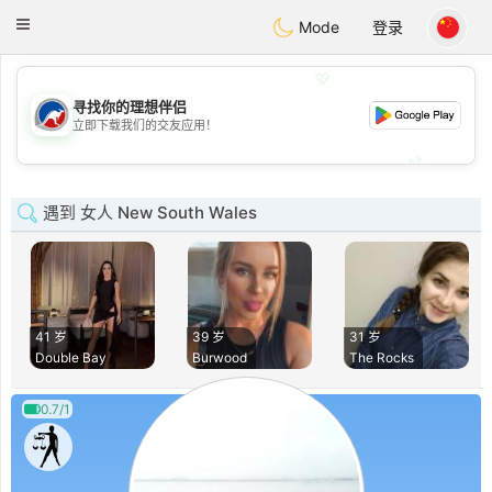
Australia
Chat
Toggle
Mode
登录
navigation
💖
寻找你的理想伴侣
💖
立即下载我们的交友应用！
💕
💕
遇到 女人 New South Wales
41 岁
39 岁
31 岁
Double Bay
Burwood
The Rocks
0.7/1