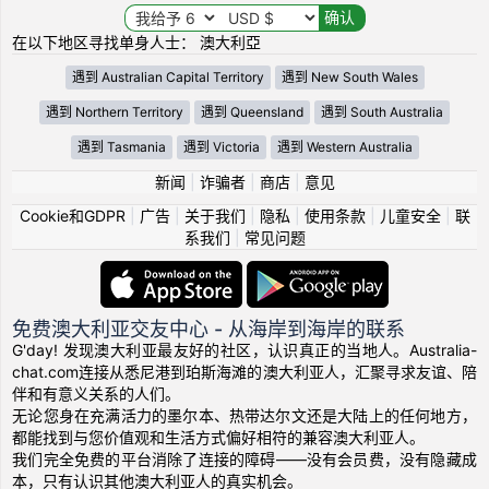
在以下地区寻找单身人士： 澳大利亞
遇到 Australian Capital Territory
遇到 New South Wales
遇到 Northern Territory
遇到 Queensland
遇到 South Australia
遇到 Tasmania
遇到 Victoria
遇到 Western Australia
新闻
|
诈骗者
|
商店
|
意见
Cookie和GDPR
|
广告
|
关于我们
|
隐私
|
使用条款
|
儿童安全
|
联
系我们
|
常见问题
免费澳大利亚交友中心 - 从海岸到海岸的联系
G'day! 发现澳大利亚最友好的社区，认识真正的当地人。Australia-
chat.com连接从悉尼港到珀斯海滩的澳大利亚人，汇聚寻求友谊、陪
伴和有意义关系的人们。
无论您身在充满活力的墨尔本、热带达尔文还是大陆上的任何地方，
都能找到与您价值观和生活方式偏好相符的兼容澳大利亚人。
我们完全免费的平台消除了连接的障碍——没有会员费，没有隐藏成
本，只有认识其他澳大利亚人的真实机会。