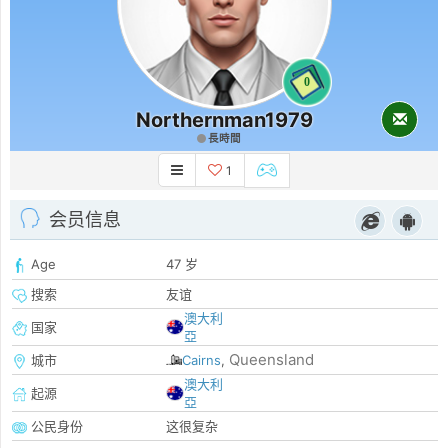
0
Northernman1979
長時間
1
会员信息
Age
47 岁
搜索
友谊
澳大利
国家
亞
Queensland
城市
Cairns
,
澳大利
起源
亞
公民身份
这很复杂