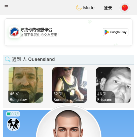
Australia
Chat
Toggle
Mode
登录
navigation
💖
寻找你的理想伴侣
💖
立即下载我们的交友应用！
💕
💕
遇到 人 Queensland
46 岁
52 岁
46 岁
Bungalow
Buderim
Brisbane
0.7/1