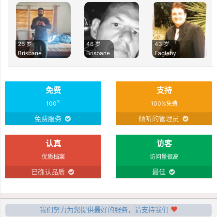
26 岁
46 岁
43 岁
Brisbane
Brisbane
Eagleby
免费
支持
%
100
100%免费
免费服务
倾听的管理员
认真
访客
优质档案
访问量很高
已确认品质
最佳
我们努力为您提供最好的服务，请支持我们