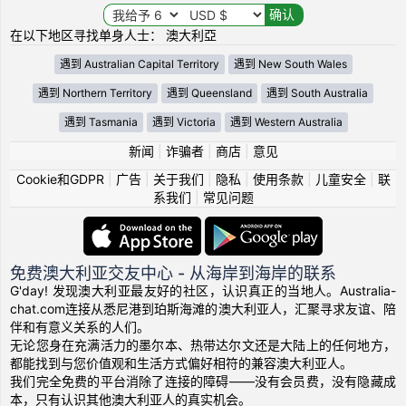
在以下地区寻找单身人士： 澳大利亞
遇到 Australian Capital Territory
遇到 New South Wales
遇到 Northern Territory
遇到 Queensland
遇到 South Australia
遇到 Tasmania
遇到 Victoria
遇到 Western Australia
新闻
|
诈骗者
|
商店
|
意见
Cookie和GDPR
|
广告
|
关于我们
|
隐私
|
使用条款
|
儿童安全
|
联
系我们
|
常见问题
免费澳大利亚交友中心 - 从海岸到海岸的联系
G'day! 发现澳大利亚最友好的社区，认识真正的当地人。Australia-
chat.com连接从悉尼港到珀斯海滩的澳大利亚人，汇聚寻求友谊、陪
伴和有意义关系的人们。
无论您身在充满活力的墨尔本、热带达尔文还是大陆上的任何地方，
都能找到与您价值观和生活方式偏好相符的兼容澳大利亚人。
我们完全免费的平台消除了连接的障碍——没有会员费，没有隐藏成
本，只有认识其他澳大利亚人的真实机会。