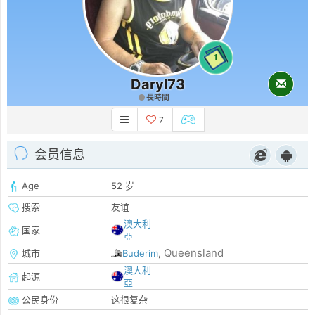
1
Daryl73
長時間
7
会员信息
Age
52 岁
搜索
友谊
澳大利
国家
亞
Queensland
城市
Buderim
,
澳大利
起源
亞
公民身份
这很复杂