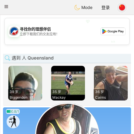
Australia
Chat
Toggle
Mode
登录
navigation
💖
寻找你的理想伴侣
💖
立即下载我们的交友应用！
💕
💕
遇到 人 Queensland
39 岁
35 岁
36 岁
Biggenden
Mackay
Cairns
0.8/1