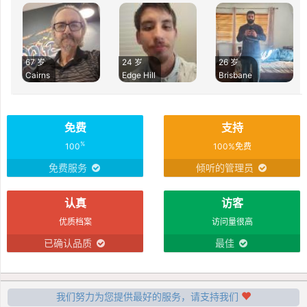
67 岁
24 岁
26 岁
Cairns
Edge Hill
Brisbane
免费
支持
%
100
100%免费
免费服务
倾听的管理员
认真
访客
优质档案
访问量很高
已确认品质
最佳
我们努力为您提供最好的服务，请支持我们