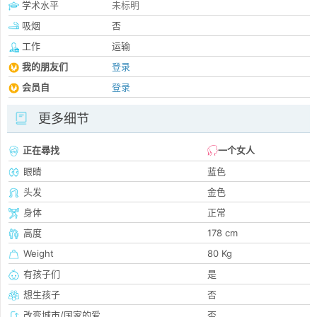
学术水平
未标明
吸烟
否
工作
运输
我的朋友们
登录
会员自
登录
更多细节
正在尋找
一个女人
眼睛
蓝色
头发
金色
身体
正常
高度
178 cm
Weight
80 Kg
有孩子们
是
想生孩子
否
改变城市/国家的爱
否