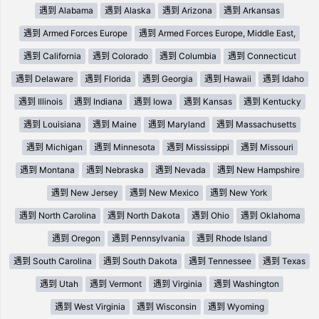
遇到 Alabama
遇到 Alaska
遇到 Arizona
遇到 Arkansas
遇到 Armed Forces Europe
遇到 Armed Forces Europe, Middle East,
遇到 California
遇到 Colorado
遇到 Columbia
遇到 Connecticut
遇到 Delaware
遇到 Florida
遇到 Georgia
遇到 Hawaii
遇到 Idaho
遇到 Illinois
遇到 Indiana
遇到 Iowa
遇到 Kansas
遇到 Kentucky
遇到 Louisiana
遇到 Maine
遇到 Maryland
遇到 Massachusetts
遇到 Michigan
遇到 Minnesota
遇到 Mississippi
遇到 Missouri
遇到 Montana
遇到 Nebraska
遇到 Nevada
遇到 New Hampshire
遇到 New Jersey
遇到 New Mexico
遇到 New York
遇到 North Carolina
遇到 North Dakota
遇到 Ohio
遇到 Oklahoma
遇到 Oregon
遇到 Pennsylvania
遇到 Rhode Island
遇到 South Carolina
遇到 South Dakota
遇到 Tennessee
遇到 Texas
遇到 Utah
遇到 Vermont
遇到 Virginia
遇到 Washington
遇到 West Virginia
遇到 Wisconsin
遇到 Wyoming