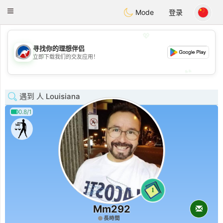
Australia
Chat
Toggle
Mode
登录
navigation
💖
寻找你的理想伴侣
💖
立即下载我们的交友应用！
💕
💕
遇到 人 Louisiana
0.8/1
1
Mm292
長時間