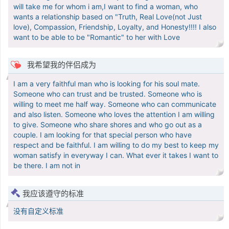
will take me for whom i am,I want to find a woman, who
wants a relationship based on "Truth, Real Love(not Just
love), Compassion, Friendship, Loyalty, and Honesty!!!! I also
want to be able to be "Romantic" to her with Love
我希望我的伴侣成为
I am a very faithful man who is looking for his soul mate.
Someone who can trust and be trusted. Someone who is
willing to meet me half way. Someone who can communicate
and also listen. Someone who loves the attention I am willing
to give. Someone who share shores and who go out as a
couple. I am looking for that special person who have
respect and be faithful. I am willing to do my best to keep my
woman satisfy in everyway I can. What ever it takes I want to
be there. I am not in
我应该遵守的标准
没有自定义标准