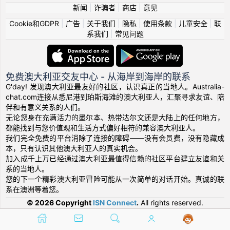
新闻
|
诈骗者
|
商店
|
意见
Cookie和GDPR
|
广告
|
关于我们
|
隐私
|
使用条款
|
儿童安全
|
联
系我们
|
常见问题
免费澳大利亚交友中心 - 从海岸到海岸的联系
G'day! 发现澳大利亚最友好的社区，认识真正的当地人。Australia-
chat.com连接从悉尼港到珀斯海滩的澳大利亚人，汇聚寻求友谊、陪
伴和有意义关系的人们。
无论您身在充满活力的墨尔本、热带达尔文还是大陆上的任何地方，
都能找到与您价值观和生活方式偏好相符的兼容澳大利亚人。
我们完全免费的平台消除了连接的障碍——没有会员费，没有隐藏成
本，只有认识其他澳大利亚人的真实机会。
加入成千上万已经通过澳大利亚最值得信赖的社区平台建立友谊和关
系的当地人。
您的下一个精彩澳大利亚冒险可能从一次简单的对话开始。真诚的联
系在澳洲等着您。
© 2026 Copyright
ISN Connect
.
All rights reserved.